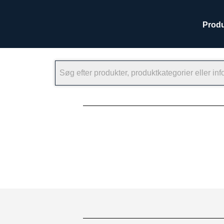
Produ
×