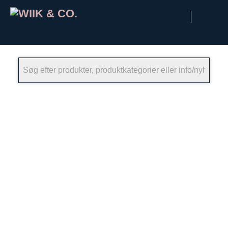
×
Siden de første grundsten blev lagt i 1932,
har Wiik & Co. udviklet sig til at være en af
Nordeuropas førende handels- og
importvirksomheder inden for
kolonialprodukter fra hele verden. Vi har
gennemlevet en rejse, der har givet os
erfaringer med et utal af kulturer og
handelsmønstre. Alt i alt har disse været
med til at forme vores virksomhed gennem
tre generationer – og snart den fjerde.