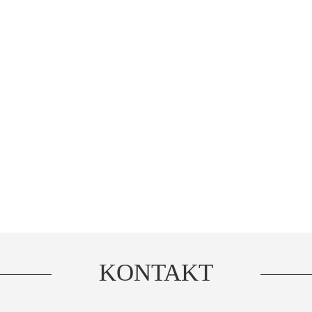
OMAR
Helomar
får du et
godt produkt til en skarp pris. Dette bra
n af vores produkter
, men til en stadig fornuf
tig kvalitet
 køber produkterne fra mere konkurrencedygtige områder
or Peru.
KONTAKT