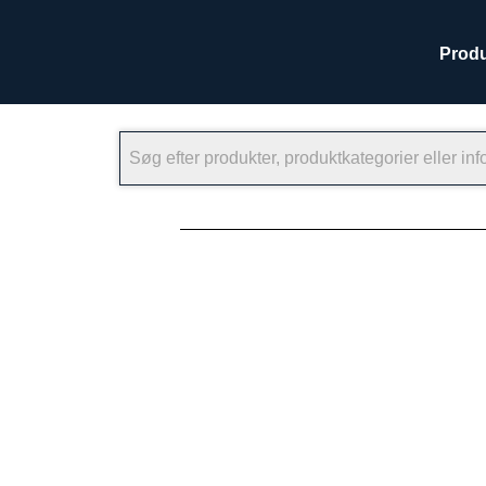
Produ
×
Vi leverer mange brands, der hver især
så du kan finde de brands, der passer t