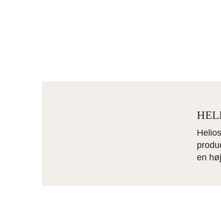
især farve og tekstur. Det hvide tun-kød ans
under normale forhold en truet art, men vi 
strengt regulerede forhold har fået tilladelse
gennem mange år udviklet deres metier og 
HEL
Helio
produ
en høj