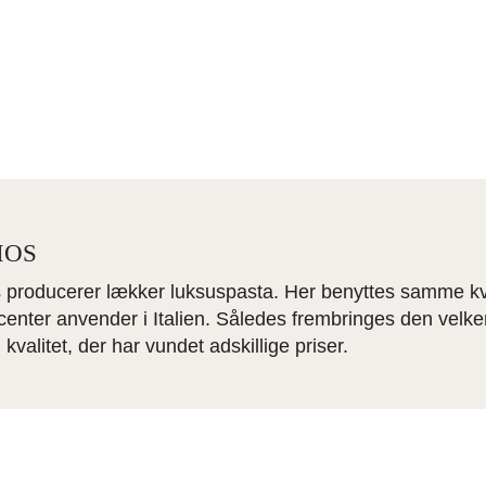
es for at være det fineste indenfor kategorien. Denne sor
har fundet en familievirksomhed i Nordspanien, der under
 til at fange fisken. Fiskeriet ligger i Biscayabugten og ha
fangstmetoder med henblik på at opnå en bæredygtig fa
IOS
s producerer lækker luksuspasta. Her benyttes samme kv
center anvender i Italien. Således frembringes den velk
 kvalitet, der har vundet adskillige priser.