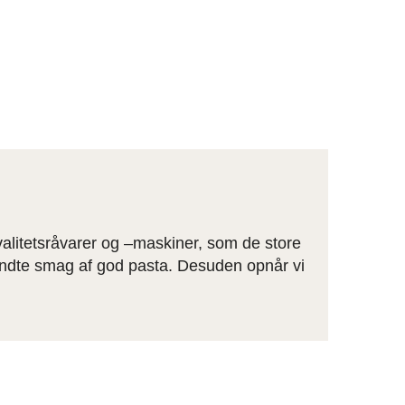
t er
r
ngst.
alitetsråvarer og –maskiner, som de store
endte smag af god pasta. Desuden opnår vi