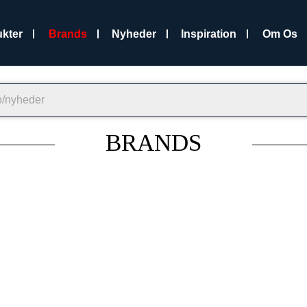
kter
Brands
Nyheder
Inspiration
Om Os
BRANDS
 repræsenterer forskellige kvaliteter og værdier.
il dig og din virksomhed.