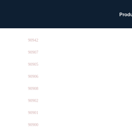
Produ
×
90942
90907
90905
90906
90908
90902
90901
90900