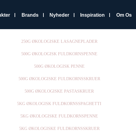
kter
Brands
Nyheder
Inspiration
Om Os
250G ØKOLOGISKE LASAGNEPLADER
500G ØKOLOGISK FULDKORNSPENNE
500G ØKOLOGISK PENNE
500G ØKOLOGISKE FULDKORNSSKRUER
500G ØKOLOGISKE PASTASKRUER
5KG ØKOLOGISK FULDKORNSSPAGHETTI
5KG ØKOLOGISKE FULDKORNSPENNE
5KG ØKOLOGISKE FULDKORNSSKRUER