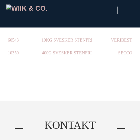
×
60543
10KG SVESKER STENFRI
VERIBEST
10350
400G SVESKER STENFRI
SECCO
KONTAKT