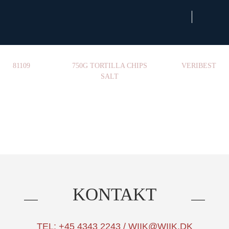
×
81109
750G TORTILLA CHIPS
VERIBEST
SALT
KONTAKT
TEL: +45 4343 2243 / WIIK@WIIK.DK