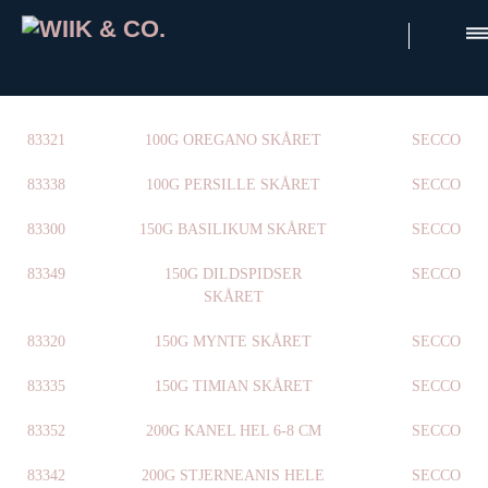
×
83321
100G OREGANO SKÅRET
SECCO
83338
100G PERSILLE SKÅRET
SECCO
83300
150G BASILIKUM SKÅRET
SECCO
83349
150G DILDSPIDSER
SECCO
SKÅRET
83320
150G MYNTE SKÅRET
SECCO
83335
150G TIMIAN SKÅRET
SECCO
83352
200G KANEL HEL 6-8 CM
SECCO
83342
200G STJERNEANIS HELE
SECCO