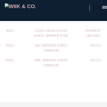
×
90321
2,45KG ØKOLOGISKE
VERIBEST
SORTE BØNNER POSE
ORGANIC
83023
3KG BØNNER SORTE
SECCO
TØRREDE
83022
900G BØNNER SORTE
SECCO
TØRREDE