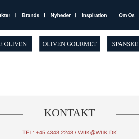
kter
Brands
Nyheder
Inspiration
Om Os
 OLIVEN
OLIVEN GOURMET
SPANSKE
KONTAKT
TEL: +45 4343 2243 / WIIK@WIIK.DK