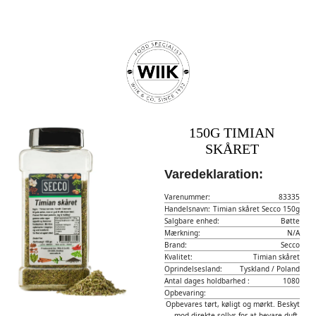
150G TIMIAN
SKÅRET
Varedeklaration:
Varenummer:
83335
Handelsnavn:
Timian skåret Secco 150g
Salgbare enhed:
Bøtte
Mærkning:
N/A
Brand:
Secco
Kvalitet:
Timian skåret
Oprindelsesland:
Tyskland / Poland
Antal dages holdbarhed :
1080
Opbevaring:
Opbevares tørt, køligt og mørkt. Beskyt
mod direkte sollys for at bevare duft,