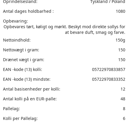
Oprindelsesland:
Tyskland / Poland
Antal dages holdbarhed :
1080
Opbevaring:
Opbevares tørt, køligt og mørkt. Beskyt mod direkte sollys for
at bevare duft, smag og farve.
Nettoindhold:
150g
Nettovægt i gram:
150
Drænet vægt i gram:
150
EAN -kode (13) kolli:
05722970833857
EAN -kode (13) mindste:
05722970833352
Antal basisenheder per kolli:
12
Antal kolli på en EUR-palle:
48
Pallelag:
8
Kolli per Pallelag:
6