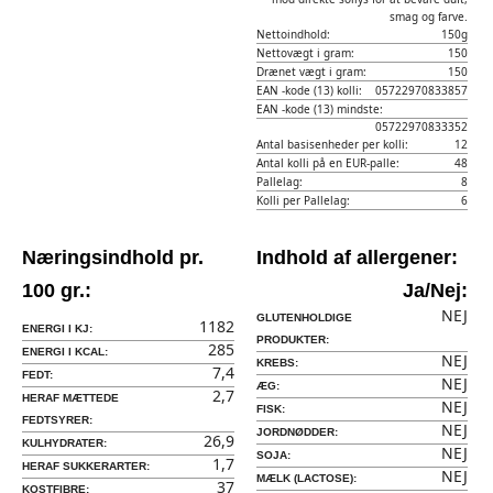
smag og farve.
Nettoindhold:
150g
Nettovægt i gram:
150
Drænet vægt i gram:
150
EAN -kode (13) kolli:
05722970833857
EAN -kode (13) mindste:
05722970833352
Antal basisenheder per kolli:
12
Antal kolli på en EUR-palle:
48
Pallelag:
8
Kolli per Pallelag:
6
Næringsindhold pr.
Indhold af allergener:
100 gr.:
Ja/Nej:
NEJ
GLUTENHOLDIGE
1182
ENERGI I KJ:
PRODUKTER:
285
ENERGI I KCAL:
NEJ
KREBS:
7,4
FEDT:
NEJ
ÆG:
2,7
HERAF MÆTTEDE
NEJ
FISK:
FEDTSYRER:
NEJ
JORDNØDDER:
26,9
KULHYDRATER:
NEJ
SOJA:
1,7
HERAF SUKKERARTER:
NEJ
MÆLK (LACTOSE):
37
KOSTFIBRE: