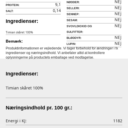
NEJ
NØDDER:
9,1
PROTEIN:
NEJ
SELLERI:
0,14
SALT:
NEJ
SENNEP:
NEJ
Ingredienser:
SESAM:
NEJ
SVOVLDIOXID OG
Timian skåret 100%
SULFITTER:
NEJ
BLØDDYR:
Bemærk:
NEJ
LUPIN:
Produktinformationen er vejledende. Vi tager forbehold for ændringer i fx
ingredienser og næringsindhold. Vi anbefaler altid at kontrollere
oplysningerne på productets emballage ved modtagelse.
Ingredienser:
Timian skåret 100%
Næringsindhold pr. 100 gr.:
Energi i KJ:
1182