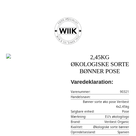
2,45KG
ØKOLOGISKE SORTE
BØNNER POSE
Varedeklaration:
Varenummer:
90321
Handelsnavn:
Bønner sorte øko pose Veribest
4x2,45kg
Salgbare enhed:
Pose
Mærkning:
EU's økologilogo
Brand:
Veribest Organic
Kvalitet:
Økologiske sorte bønner
Oprindelsesland:
Spanien