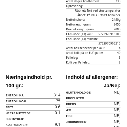
Antal dages holdbarhed :
730
Opbevaring:
Uåbnet: Tørt ved stuetemperatur.
Åbnet: På køl i lufttæt beholder.
Nettoindhold:
2450g
Nettovægt i gram:
2450
Drænet vægt i gram:
2000
EAN -kode (13) kolli:
5722970913108
EAN -kode (13) mindste:
5722970903215
Antal basisenheder per kolli:
4
Antal kolli på en EUR-palle:
40
Pallelag:
5
Kolli per Pallelag:
8
Næringsindhold pr.
Indhold af allergener:
100 gr.:
Ja/Nej:
NEJ
GLUTENHOLDIGE
314
ENERGI I KJ:
PRODUKTER:
75
ENERGI I KCAL:
NEJ
KREBS:
0.6
FEDT:
NEJ
ÆG:
0.1
HERAF MÆTTEDE
NEJ
FISK:
FEDTSYRER:
NEJ
JORDNØDDER:
9.1
KULHYDRATER: