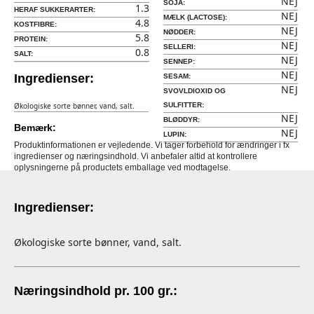
NEJ
SOJA:
1.3
HERAF SUKKERARTER:
NEJ
MÆLK (LACTOSE):
4.8
KOSTFIBRE:
NEJ
NØDDER:
5.8
PROTEIN:
NEJ
SELLERI:
0.8
SALT:
NEJ
SENNEP:
NEJ
Ingredienser:
SESAM:
NEJ
SVOVLDIOXID OG
Økologiske sorte bønner, vand, salt.
SULFITTER:
NEJ
BLØDDYR:
Bemærk:
NEJ
LUPIN:
Produktinformationen er vejledende. Vi tager forbehold for ændringer i fx
ingredienser og næringsindhold. Vi anbefaler altid at kontrollere
oplysningerne på productets emballage ved modtagelse.
Ingredienser:
Økologiske sorte bønner, vand, salt.
Næringsindhold pr. 100 gr.: