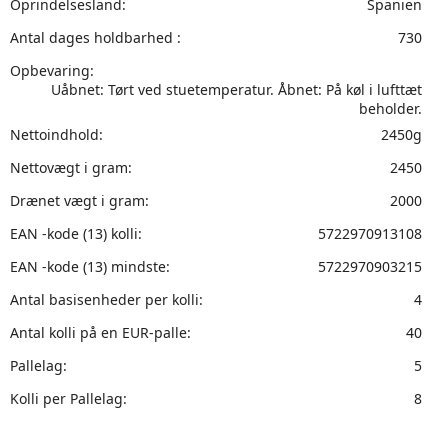
Oprindelsesland:
Spanien
Antal dages holdbarhed :
730
Opbevaring:
Uåbnet: Tørt ved stuetemperatur. Åbnet: På køl i lufttæt
beholder.
Nettoindhold:
2450g
Nettovægt i gram:
2450
Drænet vægt i gram:
2000
EAN -kode (13) kolli:
5722970913108
EAN -kode (13) mindste:
5722970903215
Antal basisenheder per kolli:
4
Antal kolli på en EUR-palle:
40
Pallelag:
5
Kolli per Pallelag:
8