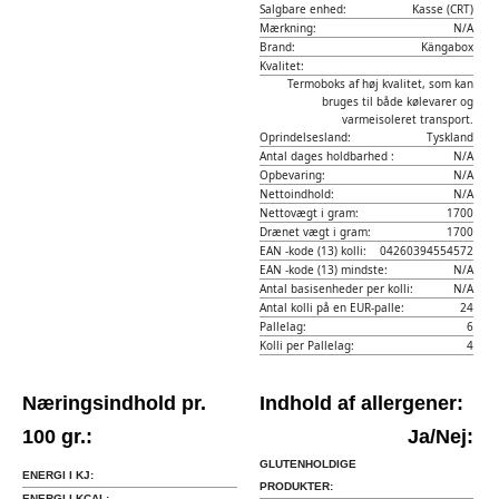
Salgbare enhed:
Kasse (CRT)
Mærkning:
N/A
Brand:
Kängabox
Kvalitet:
Termoboks af høj kvalitet, som kan
bruges til både kølevarer og
varmeisoleret transport.
Oprindelsesland:
Tyskland
Antal dages holdbarhed :
N/A
Opbevaring:
N/A
Nettoindhold:
N/A
Nettovægt i gram:
1700
Drænet vægt i gram:
1700
EAN -kode (13) kolli:
04260394554572
EAN -kode (13) mindste:
N/A
Antal basisenheder per kolli:
N/A
Antal kolli på en EUR-palle:
24
Pallelag:
6
Kolli per Pallelag:
4
Næringsindhold pr.
Indhold af allergener:
100 gr.:
Ja/Nej:
GLUTENHOLDIGE
ENERGI I KJ:
PRODUKTER:
ENERGI I KCAL: