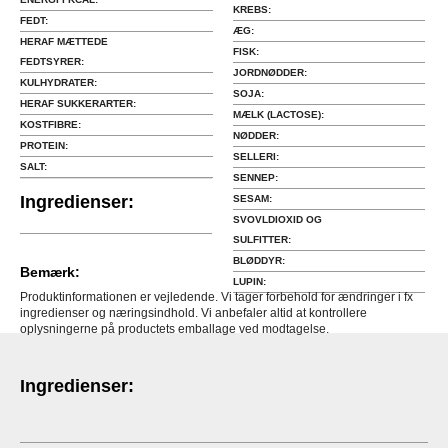
KREBS:
FEDT:
ÆG:
HERAF MÆTTEDE
FISK:
FEDTSYRER:
JORDNØDDER:
KULHYDRATER:
SOJA:
HERAF SUKKERARTER:
MÆLK (LACTOSE):
KOSTFIBRE:
NØDDER:
PROTEIN:
SELLERI:
SALT:
SENNEP:
Ingredienser:
SESAM:
SVOVLDIOXID OG
SULFITTER:
BLØDDYR:
Bemærk:
LUPIN:
Produktinformationen er vejledende. Vi tager forbehold for ændringer i fx
ingredienser og næringsindhold. Vi anbefaler altid at kontrollere
oplysningerne på productets emballage ved modtagelse.
Ingredienser: