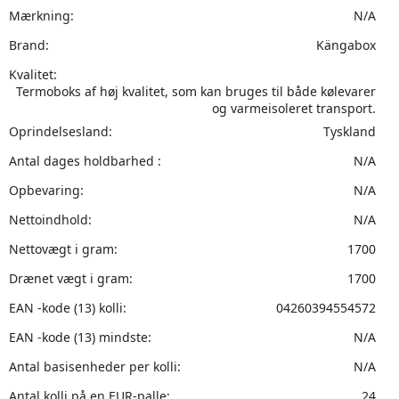
Mærkning:
N/A
Brand:
Kängabox
Kvalitet:
Termoboks af høj kvalitet, som kan bruges til både kølevarer
og varmeisoleret transport.
Oprindelsesland:
Tyskland
Antal dages holdbarhed :
N/A
Opbevaring:
N/A
Nettoindhold:
N/A
Nettovægt i gram:
1700
Drænet vægt i gram:
1700
EAN -kode (13) kolli:
04260394554572
EAN -kode (13) mindste:
N/A
Antal basisenheder per kolli:
N/A
Antal kolli på en EUR-palle:
24