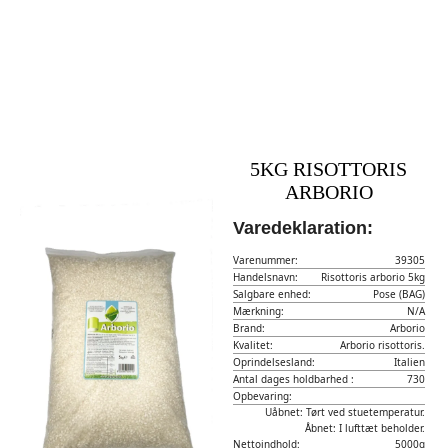
5KG RISOTTORIS
ARBORIO
Varedeklaration:
Varenummer:
39305
Handelsnavn:
Risottoris arborio 5kg
Salgbare enhed:
Pose (BAG)
Mærkning:
N/A
Brand:
Arborio
Kvalitet:
Arborio risottoris.
Oprindelsesland:
Italien
Antal dages holdbarhed :
730
Opbevaring:
Uåbnet: Tørt ved stuetemperatur.
Åbnet: I lufttæt beholder.
Nettoindhold:
5000g