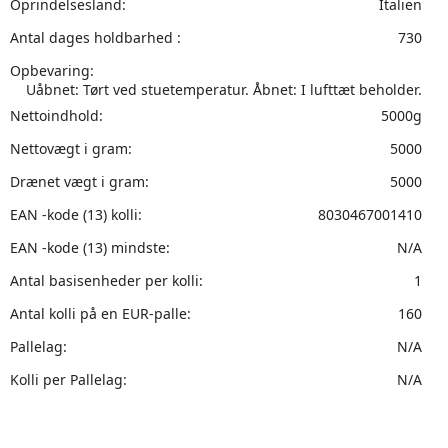
Oprindelsesland:
Italien
Antal dages holdbarhed :
730
Opbevaring:
Uåbnet: Tørt ved stuetemperatur. Åbnet: I lufttæt beholder.
Nettoindhold:
5000g
Nettovægt i gram:
5000
Drænet vægt i gram:
5000
EAN -kode (13) kolli:
8030467001410
EAN -kode (13) mindste:
N/A
Antal basisenheder per kolli:
1
Antal kolli på en EUR-palle:
160
Pallelag:
N/A
Kolli per Pallelag:
N/A