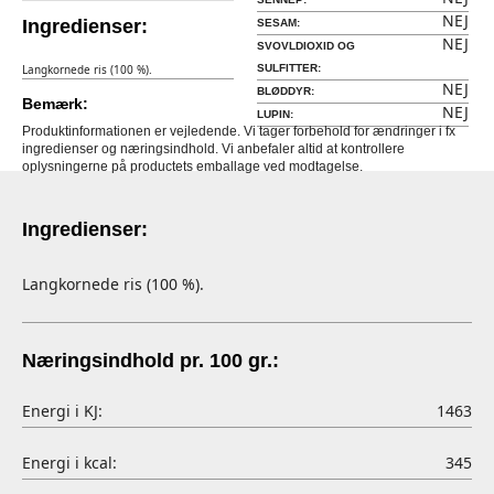
NEJ
Ingredienser:
SESAM:
NEJ
SVOVLDIOXID OG
Langkornede ris (100 %).
SULFITTER:
NEJ
BLØDDYR:
Bemærk:
NEJ
LUPIN:
Produktinformationen er vejledende. Vi tager forbehold for ændringer i fx
ingredienser og næringsindhold. Vi anbefaler altid at kontrollere
oplysningerne på productets emballage ved modtagelse.
Ingredienser:
Langkornede ris (100 %).
Næringsindhold pr. 100 gr.:
Energi i KJ:
1463
Energi i kcal:
345