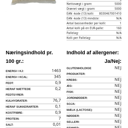
Nettovægt i gram:
5000
Drænet vægt i gram:
5000
EAN -kode (13) kolli:
8030467001410
EAN -kode (13) mindste:
N/A
Antal basisenheder per kolli:
1
Antal kolli på en EUR-palle:
160
Pallelag:
N/A
Kolli per Pallelag:
N/A
Næringsindhold pr.
Indhold af allergener:
100 gr.:
Ja/Nej:
NEJ
GLUTENHOLDIGE
1463
ENERGI I KJ:
PRODUKTER:
345
ENERGI I KCAL:
NEJ
KREBS:
0,9
FEDT:
NEJ
ÆG:
0,2
HERAF MÆTTEDE
NEJ
FISK:
FEDTSYRER:
NEJ
JORDNØDDER:
76,7
KULHYDRATER:
NEJ
SOJA:
0,1
HERAF SUKKERARTER:
NEJ
MÆLK (LACTOSE):
0,9
KOSTFIBRE:
NEJ
NØDDER:
7
PROTEIN:
NEJ
SELLERI:
0,01
SALT:
NEJ
SENNEP: