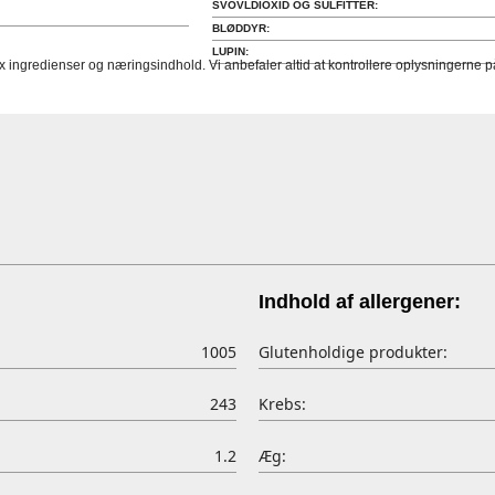
SVOVLDIOXID OG SULFITTER:
BLØDDYR:
LUPIN:
fx ingredienser og næringsindhold. Vi anbefaler altid at kontrollere oplysningerne
Indhold af allergener:
1005
Glutenholdige produkter:
243
Krebs:
1.2
Æg: