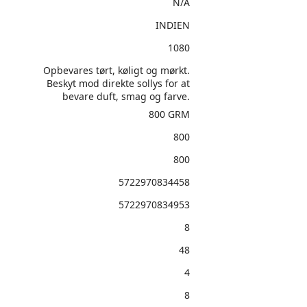
N/A
INDIEN
1080
Opbevares tørt, køligt og mørkt.
Beskyt mod direkte sollys for at
bevare duft, smag og farve.
800 GRM
800
800
5722970834458
5722970834953
8
48
4
8