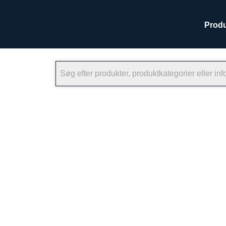
Produ
×