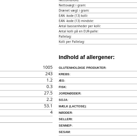
Nettoindhold:
Nettovægt i gram:
Drænet vægt i gram:
EAN -kode (13) kolli:
EAN -kode (13) mindste:
Antal basisenheder per kolli:
Antal kolli på en EUR-palle:
Pallelag:
Kolli per Pallelag:
Indhold af allergener:
1005
GLUTENHOLDIGE PRODUKTER:
243
KREBS:
1.2
ÆG:
0.3
FISK:
27.5
JORDNØDDER:
2.2
SOJA:
53.1
MÆLK (LACTOSE):
4
NØDDER:
SELLERI:
SENNEP:
SESAM: