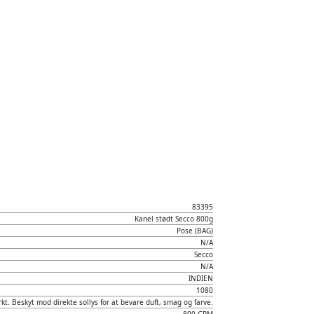
83395
Kanel stødt Secco 800g
Pose (BAG)
N/A
Secco
N/A
INDIEN
1080
kt. Beskyt mod direkte sollys for at bevare duft, smag og farve.