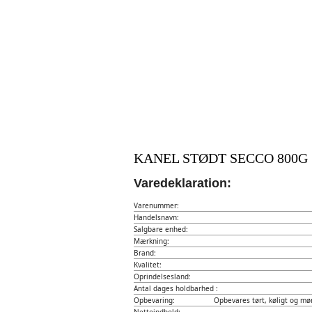
KANEL STØDT SECCO 800G
Varedeklaration:
Varenummer:
Handelsnavn:
Salgbare enhed:
Mærkning:
Brand:
Kvalitet:
Oprindelsesland:
Antal dages holdbarhed :
Opbevaring:
Opbevares tørt, køligt og mør