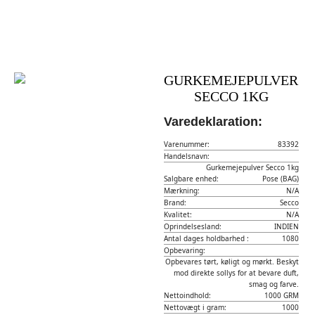
GURKEMEJEPULVER
SECCO 1KG
Varedeklaration:
Varenummer:
83392
Handelsnavn:
Gurkemejepulver Secco 1kg
Salgbare enhed:
Pose (BAG)
Mærkning:
N/A
Brand:
Secco
Kvalitet:
N/A
Oprindelsesland:
INDIEN
Antal dages holdbarhed :
1080
Opbevaring:
Opbevares tørt, køligt og mørkt. Beskyt
mod direkte sollys for at bevare duft,
smag og farve.
Nettoindhold:
1000 GRM
Nettovægt i gram:
1000