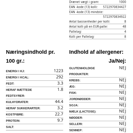
Drænet vægt i gram:
1000
EAN -kode (13) kolli:
5722970834427
EAN -kode (13) mindste:
5722970834922
Antal basisenheder per kolli:
8
Antal kolli på en EUR-palle:
48
Pallelag:
4
Kolli per Pallelag:
8
Næringsindhold pr.
Indhold af allergener:
100 gr.:
Ja/Nej:
NEJ
GLUTENHOLDIGE
1223
ENERGI I KJ:
PRODUKTER:
292
ENERGI I KCAL:
NEJ
KREBS:
3.3
FEDT:
NEJ
ÆG:
1.8
HERAF MÆTTEDE
NEJ
FISK:
FEDTSYRER:
NEJ
JORDNØDDER:
44.4
KULHYDRATER:
NEJ
SOJA:
3.2
HERAF SUKKERARTER:
NEJ
MÆLK (LACTOSE):
22.7
KOSTFIBRE:
NEJ
NØDDER:
9.7
PROTEIN:
NEJ
SELLERI:
SALT:
NEJ
SENNEP: