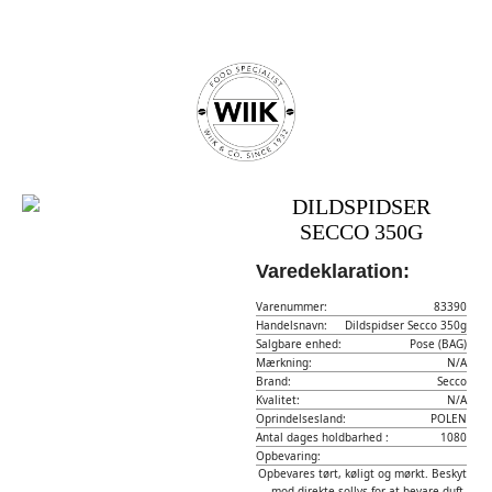
DILDSPIDSER
SECCO 350G
Varedeklaration:
Varenummer:
83390
Handelsnavn:
Dildspidser Secco 350g
Salgbare enhed:
Pose (BAG)
Mærkning:
N/A
Brand:
Secco
Kvalitet:
N/A
Oprindelsesland:
POLEN
Antal dages holdbarhed :
1080
Opbevaring:
Opbevares tørt, køligt og mørkt. Beskyt
mod direkte sollys for at bevare duft,