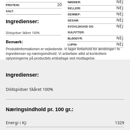
NEJ
NØDDER:
20
PROTEIN:
NEJ
SELLERI:
SALT:
NEJ
SENNEP:
NEJ
Ingredienser:
SESAM:
NEJ
SVOVLDIOXID OG
Dildspidser Skåret 100%
SULFITTER:
NEJ
BLØDDYR:
Bemærk:
NEJ
LUPIN:
Produktinformationen er vejledende. Vi tager forbehold for ændringer i fx
ingredienser og næringsindhold. Vi anbefaler altid at kontrollere
oplysningerne på productets emballage ved modtagelse.
Ingredienser:
Dildspidser Skåret 100%
Næringsindhold pr. 100 gr.:
Energi i KJ:
1329