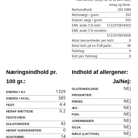
smag og farve.
Nettoindhold:
350 GRM
Nettovægt i gram:
350
Drænet vægt i gram:
350
EAN -kode (13) kolli:
5722970834403
EAN -kode (13) mindste:
5722970834908
Antal basisenheder per kolli:
8
Antal kolli på en EUR-palle:
48
Pallelag:
4
Kolli per Pallelag:
8
Næringsindhold pr.
Indhold af allergener:
100 gr.:
Ja/Nej:
NEJ
GLUTENHOLDIGE
1329
ENERGI I KJ:
PRODUKTER:
385
ENERGI I KCAL:
NEJ
KREBS:
4.4
FEDT:
NEJ
ÆG:
0.2
HERAF MÆTTEDE
NEJ
FISK:
FEDTSYRER:
NEJ
JORDNØDDER:
42
KULHYDRATER:
NEJ
SOJA:
0
HERAF SUKKERARTER:
NEJ
MÆLK (LACTOSE):
14
KOSTFIBRE: