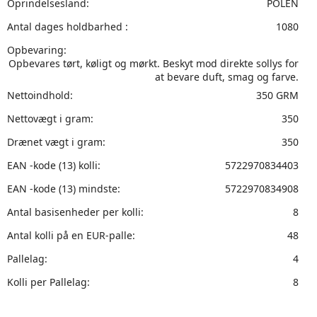
Oprindelsesland:
POLEN
Antal dages holdbarhed :
1080
Opbevaring:
Opbevares tørt, køligt og mørkt. Beskyt mod direkte sollys for
at bevare duft, smag og farve.
Nettoindhold:
350 GRM
Nettovægt i gram:
350
Drænet vægt i gram:
350
EAN -kode (13) kolli:
5722970834403
EAN -kode (13) mindste:
5722970834908
Antal basisenheder per kolli:
8
Antal kolli på en EUR-palle:
48
Pallelag:
4
Kolli per Pallelag:
8