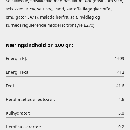
Solsikkeolie, solsikkeolie med basilikum 30% (basilikum 90%,
solsikkeolie 7%, salt 3%), vand, kartoffelflager(kartoffel,
emulgator E471), malede hørfrø, salt, hvidløg og
surhedsregulerende middel (citronsyre E270).
Næringsindhold pr. 100 gr.:
Energi i KJ:
1699
Energi i kcal:
412
Fedt:
41.6
Heraf mættede fedtsyrer:
4.6
Kulhydrater:
5.8
Heraf sukkerarter:
0.2