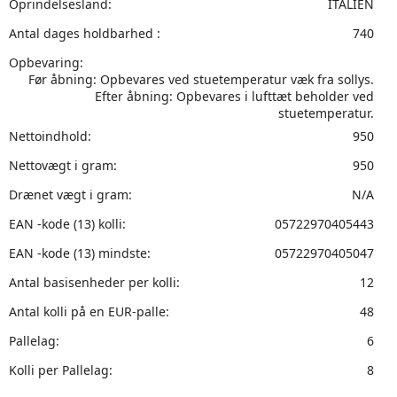
Oprindelsesland:
ITALIEN
Antal dages holdbarhed :
740
Opbevaring:
Før åbning: Opbevares ved stuetemperatur væk fra sollys.
Efter åbning: Opbevares i lufttæt beholder ved
stuetemperatur.
Nettoindhold:
950
Nettovægt i gram:
950
Drænet vægt i gram:
N/A
EAN -kode (13) kolli:
05722970405443
EAN -kode (13) mindste:
05722970405047
Antal basisenheder per kolli:
12
Antal kolli på en EUR-palle:
48
Pallelag:
6
Kolli per Pallelag:
8