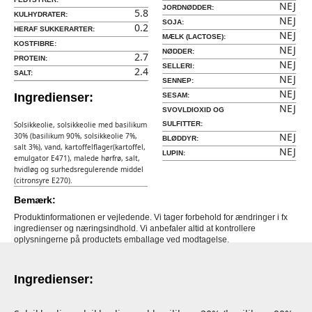
NEJ
JORDNØDDER:
5.8
KULHYDRATER:
NEJ
SOJA:
0.2
HERAF SUKKERARTER:
NEJ
MÆLK (LACTOSE):
KOSTFIBRE:
NEJ
NØDDER:
2.7
PROTEIN:
NEJ
SELLERI:
2.4
SALT:
NEJ
SENNEP:
NEJ
Ingredienser:
SESAM:
NEJ
SVOVLDIOXID OG
Solsikkeolie, solsikkeolie med basilikum
SULFITTER:
NEJ
30% (basilikum 90%, solsikkeolie 7%,
BLØDDYR:
salt 3%), vand, kartoffelflager(kartoffel,
NEJ
LUPIN:
emulgator E471), malede hørfrø, salt,
hvidløg og surhedsregulerende middel
(citronsyre E270).
Bemærk:
Produktinformationen er vejledende. Vi tager forbehold for ændringer i fx
ingredienser og næringsindhold. Vi anbefaler altid at kontrollere
oplysningerne på productets emballage ved modtagelse.
Ingredienser: