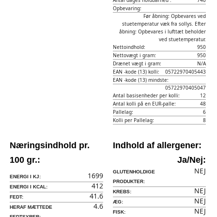
Antal dages holdbarhed :
740
Opbevaring:
Før åbning: Opbevares ved
stuetemperatur væk fra sollys. Efter
åbning: Opbevares i lufttæt beholder
ved stuetemperatur.
Nettoindhold:
950
Nettovægt i gram:
950
Drænet vægt i gram:
N/A
EAN -kode (13) kolli:
05722970405443
EAN -kode (13) mindste:
05722970405047
Antal basisenheder per kolli:
12
Antal kolli på en EUR-palle:
48
Pallelag:
6
Kolli per Pallelag:
8
Næringsindhold pr.
Indhold af allergener:
100 gr.:
Ja/Nej:
NEJ
GLUTENHOLDIGE
1699
ENERGI I KJ:
PRODUKTER:
412
ENERGI I KCAL:
NEJ
KREBS:
41.6
FEDT:
NEJ
ÆG:
4.6
HERAF MÆTTEDE
NEJ
FISK:
FEDTSYRER: