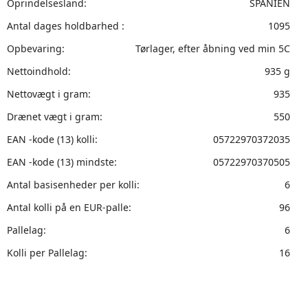
Oprindelsesland:
SPANIEN
Antal dages holdbarhed :
1095
Opbevaring:
Tørlager, efter åbning ved min 5C
Nettoindhold:
935 g
Nettovægt i gram:
935
Drænet vægt i gram:
550
EAN -kode (13) kolli:
05722970372035
EAN -kode (13) mindste:
05722970370505
Antal basisenheder per kolli:
6
Antal kolli på en EUR-palle:
96
Pallelag:
6
Kolli per Pallelag:
16