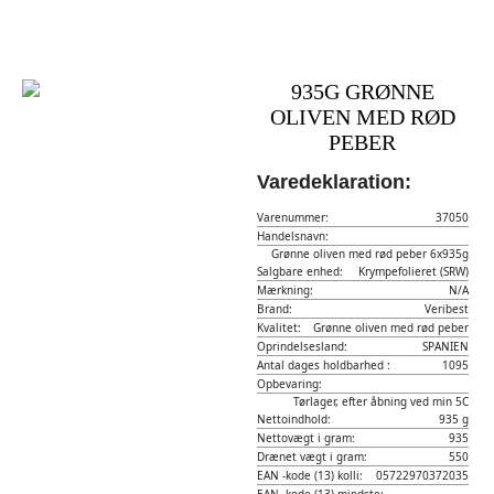
935G GRØNNE
OLIVEN MED RØD
PEBER
Varedeklaration:
Varenummer:
37050
Handelsnavn:
Grønne oliven med rød peber 6x935g
Salgbare enhed:
Krympefolieret (SRW)
Mærkning:
N/A
Brand:
Veribest
Kvalitet:
Grønne oliven med rød peber
Oprindelsesland:
SPANIEN
Antal dages holdbarhed :
1095
Opbevaring:
Tørlager, efter åbning ved min 5C
Nettoindhold:
935 g
Nettovægt i gram:
935
Drænet vægt i gram:
550
EAN -kode (13) kolli:
05722970372035