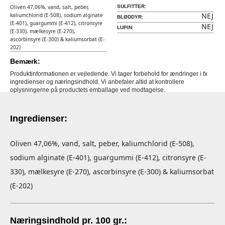
Oliven 47,06%, vand, salt, peber,
SULFITTER:
NEJ
kaliumchlorid (E-508), sodium alginate
BLØDDYR:
(E-401), guargummi (E-412), citronsyre
NEJ
LUPIN:
(E-330), mælkesyre (E-270),
ascorbinsyre (E-300) & kaliumsorbat (E-
202)
Bemærk:
Produktinformationen er vejledende. Vi tager forbehold for ændringer i fx
ingredienser og næringsindhold. Vi anbefaler altid at kontrollere
oplysningerne på productets emballage ved modtagelse.
Ingredienser:
Oliven 47,06%, vand, salt, peber, kaliumchlorid (E-508),
sodium alginate (E-401), guargummi (E-412), citronsyre (E-
330), mælkesyre (E-270), ascorbinsyre (E-300) & kaliumsorbat
(E-202)
Næringsindhold pr. 100 gr.: