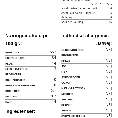
EAN -kode (13) mindste:
05722970370505
Antal basisenheder per kolli:
6
Antal kolli på en EUR-palle:
96
Pallelag:
6
Kolli per Pallelag:
16
Næringsindhold pr.
Indhold af allergener:
100 gr.:
Ja/Nej:
NEJ
GLUTENHOLDIGE
552
ENERGI I KJ:
PRODUKTER:
134
ENERGI I KCAL:
NEJ
KREBS:
14
FEDT:
NEJ
ÆG:
3
HERAF MÆTTEDE
NEJ
FISK:
FEDTSYRER:
NEJ
JORDNØDDER:
0
KULHYDRATER:
NEJ
SOJA:
0
HERAF SUKKERARTER:
NEJ
MÆLK (LACTOSE):
2.1
KOSTFIBRE:
NEJ
NØDDER:
0.7
PROTEIN:
NEJ
SELLERI:
4
SALT:
NEJ
SENNEP:
NEJ
Ingredienser:
SESAM:
NEJ
SVOVLDIOXID OG