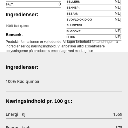
NEJ
SELLERI:
0
SALT:
NEJ
SENNEP:
NEJ
Ingredienser:
SESAM:
NEJ
SVOVLDIOXID OG
100% Rød quinoa
SULFITTER:
NEJ
BLØDDYR:
Bemærk:
NEJ
LUPIN:
Produktinformationen er vejledende. Vi tager forbehold for ændringer i fx
ingredienser og næringsindhold. Vi anbefaler altid at kontrollere
oplysningerne på productets emballage ved modtagelse.
Ingredienser:
100% Rød quinoa
Næringsindhold pr. 100 gr.:
Energi i KJ:
1569
Energi i kcal:
375