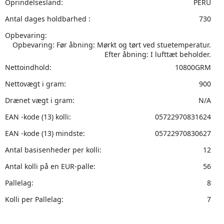
Oprindelsesland:
PERU
Antal dages holdbarhed :
730
Opbevaring:
Opbevaring: Før åbning: Mørkt og tørt ved stuetemperatur.
Efter åbning: I lufttæt beholder.
Nettoindhold:
10800GRM
Nettovægt i gram:
900
Drænet vægt i gram:
N/A
EAN -kode (13) kolli:
05722970831624
EAN -kode (13) mindste:
05722970830627
Antal basisenheder per kolli:
12
Antal kolli på en EUR-palle:
56
Pallelag:
8
Kolli per Pallelag:
7