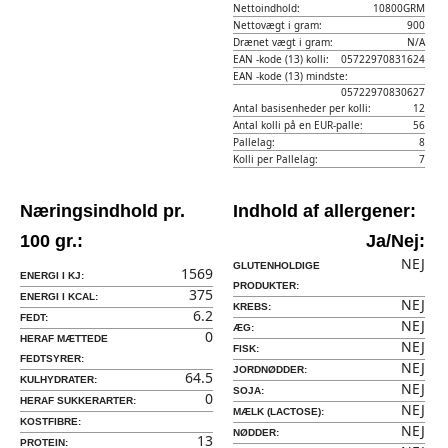
Nettoindhold:
10800GRM
Nettovægt i gram:
900
Drænet vægt i gram:
N/A
EAN -kode (13) kolli:
05722970831624
EAN -kode (13) mindste:
05722970830627
Antal basisenheder per kolli:
12
Antal kolli på en EUR-palle:
56
Pallelag:
8
Kolli per Pallelag:
7
Næringsindhold pr.
Indhold af allergener:
100 gr.:
Ja/Nej:
NEJ
GLUTENHOLDIGE
1569
ENERGI I KJ:
PRODUKTER:
375
ENERGI I KCAL:
NEJ
KREBS:
6.2
FEDT:
NEJ
ÆG:
0
HERAF MÆTTEDE
NEJ
FISK:
FEDTSYRER:
NEJ
JORDNØDDER:
64.5
KULHYDRATER:
NEJ
SOJA:
0
HERAF SUKKERARTER:
NEJ
MÆLK (LACTOSE):
KOSTFIBRE:
NEJ
NØDDER:
13
PROTEIN: