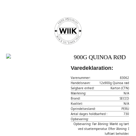
900G QUINOA RØD
Varedeklaration:
Varenummer:
83062
Handelsnavn:
12x900g Quinoa rød
Salgbare enhed:
Karton (CTN)
Mærkning:
N/A
Brand:
SECCO
Kvalitet:
N/A
Oprindelsesland:
PERU
Antal dages holdbarhed :
730
Opbevaring:
Opbevaring: Før åbning: Mørkt og tørt
ved stuetemperatur. Efter åbning: I
lufttæt beholder.