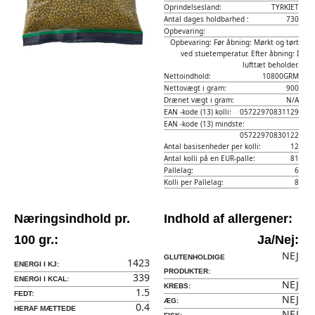
Oprindelsesland:
TYRKIET
Antal dages holdbarhed :
730
Opbevaring:
Opbevaring: Før åbning: Mørkt og tørt
ved stuetemperatur. Efter åbning: I
lufttæt beholder.
Nettoindhold:
10800GRM
Nettovægt i gram:
900
Drænet vægt i gram:
N/A
EAN -kode (13) kolli:
05722970831129
EAN -kode (13) mindste:
05722970830122
Antal basisenheder per kolli:
12
Antal kolli på en EUR-palle:
81
Pallelag:
6
Kolli per Pallelag:
8
Næringsindhold pr.
Indhold af allergener:
100 gr.:
Ja/Nej:
NEJ
GLUTENHOLDIGE
1423
ENERGI I KJ:
PRODUKTER:
339
ENERGI I KCAL:
NEJ
KREBS:
1.5
FEDT:
NEJ
ÆG:
0.4
HERAF MÆTTEDE
NEJ