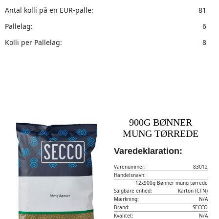
Antal kolli på en EUR-palle:
81
Pallelag:
6
Kolli per Pallelag:
8
900G BØNNER
MUNG TØRREDE
Varedeklaration:
Varenummer:
83012
Handelsnavn:
12x900g Bønner mung tørrede
Salgbare enhed:
Karton (CTN)
Mærkning:
N/A
Brand:
SECCO
Kvalitet:
N/A