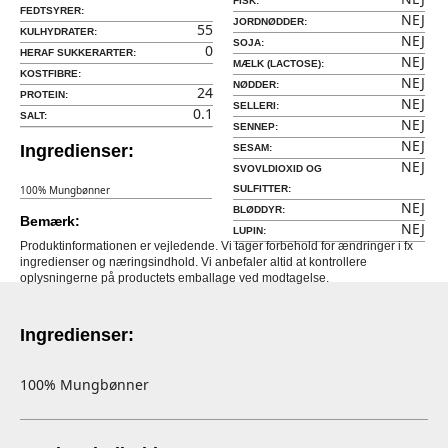
FISK:
FEDTSYRER:
NEJ
JORDNØDDER:
55
KULHYDRATER:
NEJ
SOJA:
0
HERAF SUKKERARTER:
NEJ
MÆLK (LACTOSE):
KOSTFIBRE:
NEJ
NØDDER:
24
PROTEIN:
NEJ
SELLERI:
0.1
SALT:
NEJ
SENNEP:
NEJ
Ingredienser:
SESAM:
NEJ
SVOVLDIOXID OG
100% Mungbønner
SULFITTER:
NEJ
BLØDDYR:
Bemærk:
NEJ
LUPIN:
Produktinformationen er vejledende. Vi tager forbehold for ændringer i fx
ingredienser og næringsindhold. Vi anbefaler altid at kontrollere
oplysningerne på productets emballage ved modtagelse.
Ingredienser:
100% Mungbønner