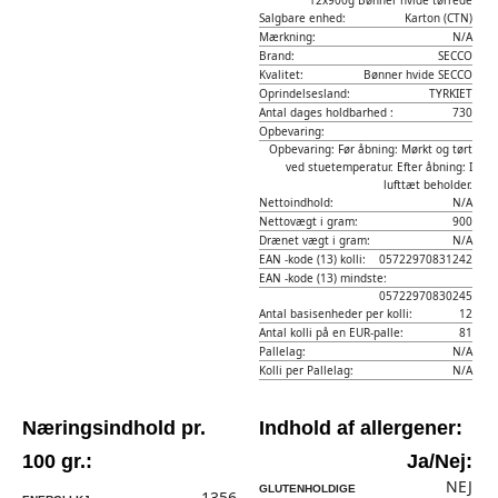
12x900g Bønner hvide tørrede
Salgbare enhed:
Karton (CTN)
Mærkning:
N/A
Brand:
SECCO
Kvalitet:
Bønner hvide SECCO
Oprindelsesland:
TYRKIET
Antal dages holdbarhed :
730
Opbevaring:
Opbevaring: Før åbning: Mørkt og tørt
ved stuetemperatur. Efter åbning: I
lufttæt beholder.
Nettoindhold:
N/A
Nettovægt i gram:
900
Drænet vægt i gram:
N/A
EAN -kode (13) kolli:
05722970831242
EAN -kode (13) mindste:
05722970830245
Antal basisenheder per kolli:
12
Antal kolli på en EUR-palle:
81
Pallelag:
N/A
Kolli per Pallelag:
N/A
Næringsindhold pr.
Indhold af allergener:
100 gr.:
Ja/Nej:
NEJ
GLUTENHOLDIGE
1356