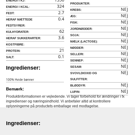
ENERGI I KJ:
PRODUKTER:
324
ENERGI I KCAL:
NEJ
KREBS:
2.7
FEDT:
NEJ
ÆG:
0.4
HERAF MÆTTEDE
NEJ
FISK:
FEDTSYRER:
NEJ
JORDNØDDER:
62
KULHYDRATER:
NEJ
SOJA:
3.6
HERAF SUKKERARTER:
NEJ
MÆLK (LACTOSE):
KOSTFIBRE:
NEJ
NØDDER:
21
PROTEIN:
NEJ
SELLERI:
0.1
SALT:
NEJ
SENNEP:
NEJ
Ingredienser:
SESAM:
NEJ
SVOVLDIOXID OG
100% Hvide bønner
SULFITTER:
NEJ
BLØDDYR:
Bemærk:
NEJ
LUPIN:
Produktinformationen er vejledende. Vi tager forbehold for ændringer i fx
ingredienser og næringsindhold. Vi anbefaler altid at kontrollere
oplysningerne på productets emballage ved modtagelse.
Ingredienser: