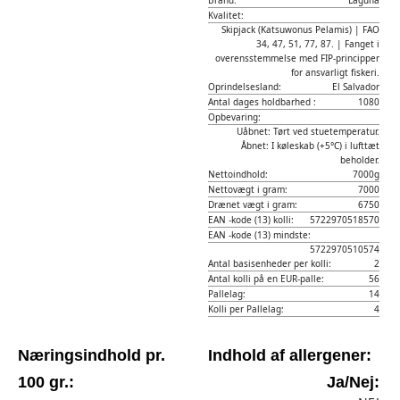
Brand:
Laguna
Kvalitet:
Skipjack (Katsuwonus Pelamis) | FAO
34, 47, 51, 77, 87. | Fanget i
overensstemmelse med FIP-principper
for ansvarligt fiskeri.
Oprindelsesland:
El Salvador
Antal dages holdbarhed :
1080
Opbevaring:
Uåbnet: Tørt ved stuetemperatur.
Åbnet: I køleskab (+5°C) i lufttæt
beholder.
Nettoindhold:
7000g
Nettovægt i gram:
7000
Drænet vægt i gram:
6750
EAN -kode (13) kolli:
5722970518570
EAN -kode (13) mindste:
5722970510574
Antal basisenheder per kolli:
2
Antal kolli på en EUR-palle:
56
Pallelag:
14
Kolli per Pallelag:
4
Næringsindhold pr.
Indhold af allergener:
100 gr.:
Ja/Nej: