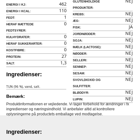
NEJ
GLUTENHOLDIGE
462
ENERGI I KJ:
PRODUKTER:
110
ENERGI I KCAL:
NEJ
KREBS:
1
FEDT:
NEJ
ÆG:
0
HERAF MÆTTEDE
JA
FISK:
FEDTSYRER:
NEJ
JORDNØDDER:
0
KULHYDRATER:
NEJ
SOJA:
0
HERAF SUKKERARTER:
NEJ
MÆLK (LACTOSE):
0
KOSTFIBRE:
NEJ
NØDDER:
27
PROTEIN:
NEJ
SELLERI:
1,3
SALT:
NEJ
SENNEP:
NEJ
Ingredienser:
SESAM:
NEJ
SVOVLDIOXID OG
TUN (96 %), vand, salt.
SULFITTER:
NEJ
BLØDDYR:
Bemærk:
NEJ
LUPIN:
Produktinformationen er vejledende. Vi tager forbehold for ændringer i fx
ingredienser og næringsindhold. Vi anbefaler altid at kontrollere
oplysningerne på productets emballage ved modtagelse.
Ingredienser: