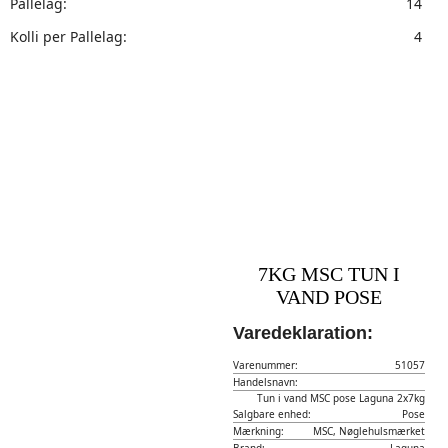
Pallelag:
14
Kolli per Pallelag:
4
7KG MSC TUN I
VAND POSE
Varedeklaration:
Varenummer:
51057
Handelsnavn:
Tun i vand MSC pose Laguna 2x7kg
Salgbare enhed:
Pose
Mærkning:
MSC, Nøglehulsmærket