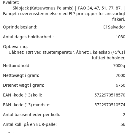
Kvalitet:
Skipjack (Katsuwonus Pelamis) | FAO 34, 47, 51, 77, 87. |
Fanget i overensstemmelse med FIP-principper for ansvarligt
fiskeri.
Oprindelsesland:
El Salvador
Antal dages holdbarhed :
1080
Opbevaring:
Uåbnet: Tørt ved stuetemperatur. Åbnet: I køleskab (+5°C) i
lufttæt beholder.
Nettoindhold:
7000g
Nettovægt i gram:
7000
Drænet vægt i gram:
6750
EAN -kode (13) kolli:
5722970518570
EAN -kode (13) mindste:
5722970510574
Antal basisenheder per kolli:
2
Antal kolli på en EUR-palle:
56