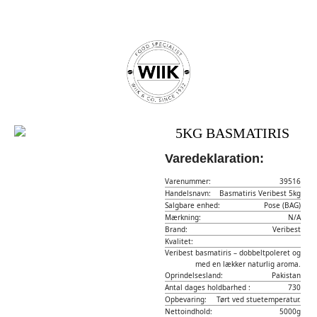
5KG BASMATIRIS
Varedeklaration:
Varenummer:
39516
Handelsnavn:
Basmatiris Veribest 5kg
Salgbare enhed:
Pose (BAG)
Mærkning:
N/A
Brand:
Veribest
Kvalitet:
Veribest basmatiris – dobbeltpoleret og
med en lækker naturlig aroma.
Oprindelsesland:
Pakistan
Antal dages holdbarhed :
730
Opbevaring:
Tørt ved stuetemperatur.
Nettoindhold:
5000g