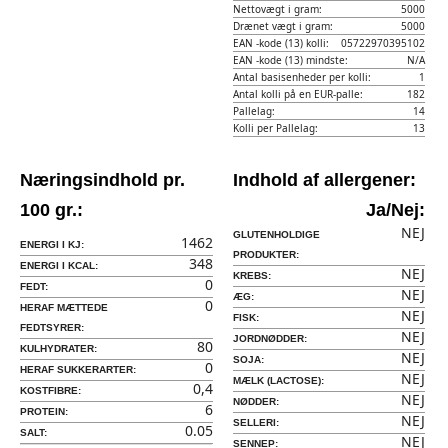
Nettovægt i gram:
5000
Drænet vægt i gram:
5000
EAN -kode (13) kolli:
05722970395102
EAN -kode (13) mindste:
N/A
Antal basisenheder per kolli:
1
Antal kolli på en EUR-palle:
182
Pallelag:
14
Kolli per Pallelag:
13
Næringsindhold pr.
Indhold af allergener:
100 gr.:
Ja/Nej:
NEJ
GLUTENHOLDIGE
1462
ENERGI I KJ:
PRODUKTER:
348
ENERGI I KCAL:
NEJ
KREBS:
0
FEDT:
NEJ
ÆG:
0
HERAF MÆTTEDE
NEJ
FISK:
FEDTSYRER:
NEJ
JORDNØDDER:
80
KULHYDRATER:
NEJ
SOJA:
0
HERAF SUKKERARTER:
NEJ
MÆLK (LACTOSE):
0,4
KOSTFIBRE:
NEJ
NØDDER:
6
PROTEIN:
NEJ
SELLERI:
0.05
SALT:
NEJ
SENNEP: