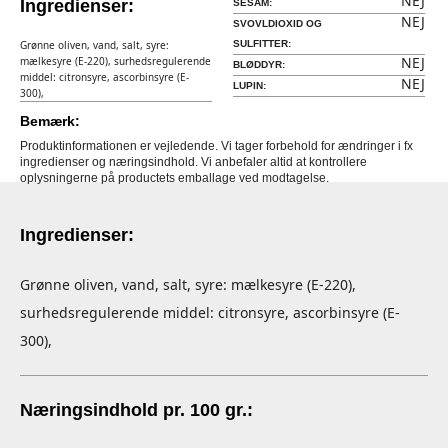
NEJ
Ingredienser:
SESAM:
NEJ
SVOVLDIOXID OG
Grønne oliven, vand, salt, syre:
SULFITTER:
NEJ
mælkesyre (E-220), surhedsregulerende
BLØDDYR:
middel: citronsyre, ascorbinsyre (E-
NEJ
LUPIN:
300),
Bemærk:
Produktinformationen er vejledende. Vi tager forbehold for ændringer i fx
ingredienser og næringsindhold. Vi anbefaler altid at kontrollere
oplysningerne på productets emballage ved modtagelse.
Ingredienser:
Grønne oliven, vand, salt, syre: mælkesyre (E-220),
surhedsregulerende middel: citronsyre, ascorbinsyre (E-
300),
Næringsindhold pr. 100 gr.: