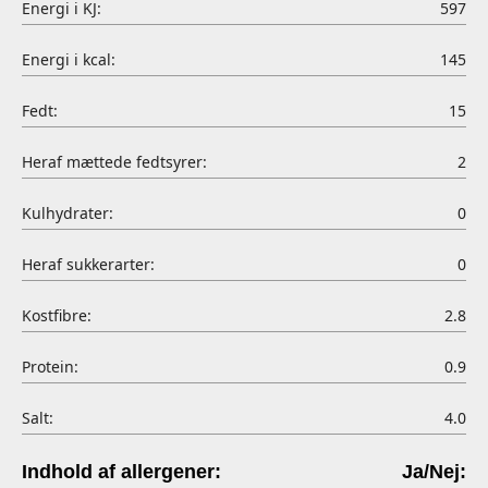
Energi i KJ:
597
Energi i kcal:
145
Fedt:
15
Heraf mættede fedtsyrer:
2
Kulhydrater:
0
Heraf sukkerarter:
0
Kostfibre:
2.8
Protein:
0.9
Salt:
4.0
Indhold af allergener:
Ja/Nej: