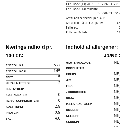
EAN -kode (13) kolli:
05722970372219
EAN -kode (13) mindste:
05722970370918
Antal basisenheder per kolli:
3
Antal kolli på en EUR-palle:
66
Pallelag:
6
Kolli per Pallelag:
11
Næringsindhold pr.
Indhold af allergener:
100 gr.:
Ja/Nej:
NEJ
GLUTENHOLDIGE
597
ENERGI I KJ:
PRODUKTER:
145
ENERGI I KCAL:
NEJ
KREBS:
15
FEDT:
NEJ
ÆG:
2
HERAF MÆTTEDE
NEJ
FISK:
FEDTSYRER:
NEJ
JORDNØDDER:
0
KULHYDRATER:
NEJ
SOJA:
0
HERAF SUKKERARTER:
NEJ
MÆLK (LACTOSE):
2.8
KOSTFIBRE:
NEJ
NØDDER:
0.9
PROTEIN:
NEJ
SELLERI:
4.0
SALT:
NEJ
SENNEP: