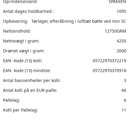
Oprindelsesland:
SPANIEN
Antal dages holdbarhed :
1095
Opbevaring:
Tørlager, efteråbning i lufttæt bøtte ved min 5C
Nettoindhold:
12750GRM
Nettovægt i gram:
4250
Drænet vægt i gram:
2000
EAN -kode (13) kolli:
05722970372219
EAN -kode (13) mindste:
05722970370918
Antal basisenheder per kolli:
3
Antal kolli på en EUR-palle:
66
Pallelag:
6
Kolli per Pallelag:
11