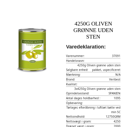
4250G OLIVEN
GRØNNE UDEN
STEN
Varedeklaration:
Varenummer:
37091
Handelsnavn:
4250g Oliven grønne uden sten
Salgbare enhed:
pakket, uspecificeret
Mærkning:
N/A
Brand:
Veribest
Kvalitet:
3x4250g Oliven grønne uden sten
Oprindelsesland:
SPANIEN
Antal dages holdbarhed :
1095
Opbevaring:
Tørlager, efteråbning i lufttæt bøtte ved
min 5C
Nettoindhold:
12750GRM
Nettovægt i gram:
4250
Drænet vægt i gram:
2000