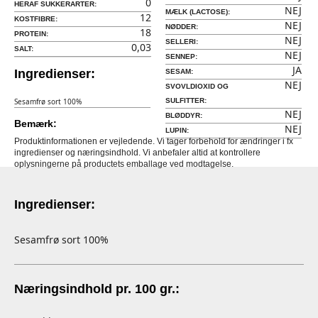
0
HERAF SUKKERARTER:
NEJ
MÆLK (LACTOSE):
12
KOSTFIBRE:
NEJ
NØDDER:
18
PROTEIN:
NEJ
SELLERI:
0,03
SALT:
NEJ
SENNEP:
JA
Ingredienser:
SESAM:
NEJ
SVOVLDIOXID OG
Sesamfrø sort 100%
SULFITTER:
NEJ
BLØDDYR:
Bemærk:
NEJ
LUPIN:
Produktinformationen er vejledende. Vi tager forbehold for ændringer i fx
ingredienser og næringsindhold. Vi anbefaler altid at kontrollere
oplysningerne på productets emballage ved modtagelse.
Ingredienser:
Sesamfrø sort 100%
Næringsindhold pr. 100 gr.: