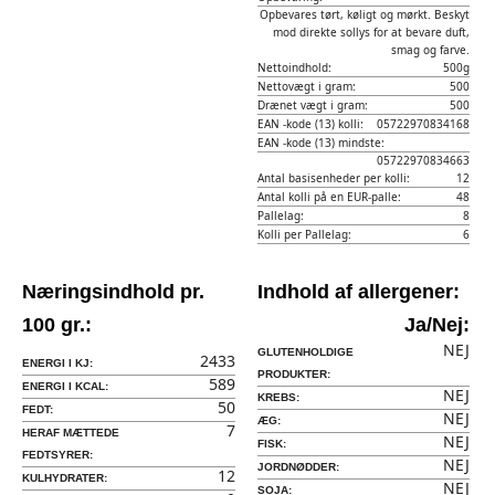
Opbevares tørt, køligt og mørkt. Beskyt
mod direkte sollys for at bevare duft,
smag og farve.
Nettoindhold:
500g
Nettovægt i gram:
500
Drænet vægt i gram:
500
EAN -kode (13) kolli:
05722970834168
EAN -kode (13) mindste:
05722970834663
Antal basisenheder per kolli:
12
Antal kolli på en EUR-palle:
48
Pallelag:
8
Kolli per Pallelag:
6
Næringsindhold pr.
Indhold af allergener:
100 gr.:
Ja/Nej:
NEJ
GLUTENHOLDIGE
2433
ENERGI I KJ:
PRODUKTER:
589
ENERGI I KCAL:
NEJ
KREBS:
50
FEDT:
NEJ
ÆG:
7
HERAF MÆTTEDE
NEJ
FISK:
FEDTSYRER:
NEJ
JORDNØDDER:
12
KULHYDRATER:
NEJ
SOJA: