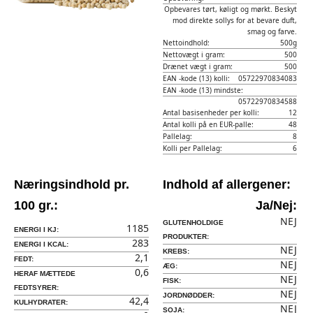
Opbevares tørt, køligt og mørkt. Beskyt
mod direkte sollys for at bevare duft,
smag og farve.
Nettoindhold:
500g
Nettovægt i gram:
500
Drænet vægt i gram:
500
EAN -kode (13) kolli:
05722970834083
EAN -kode (13) mindste:
05722970834588
Antal basisenheder per kolli:
12
Antal kolli på en EUR-palle:
48
Pallelag:
8
Kolli per Pallelag:
6
Næringsindhold pr.
Indhold af allergener:
100 gr.:
Ja/Nej:
NEJ
GLUTENHOLDIGE
1185
ENERGI I KJ:
PRODUKTER:
283
ENERGI I KCAL:
NEJ
KREBS:
2,1
FEDT:
NEJ
ÆG:
0,6
HERAF MÆTTEDE
NEJ
FISK:
FEDTSYRER:
NEJ
JORDNØDDER:
42,4
KULHYDRATER:
NEJ
SOJA: