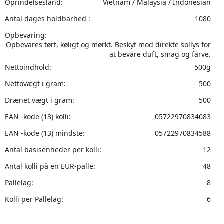
Oprindelsesland:
Vietnam / Malaysia / Indonesian
Antal dages holdbarhed :
1080
Opbevaring:
Opbevares tørt, køligt og mørkt. Beskyt mod direkte sollys for
at bevare duft, smag og farve.
Nettoindhold:
500g
Nettovægt i gram:
500
Drænet vægt i gram:
500
EAN -kode (13) kolli:
05722970834083
EAN -kode (13) mindste:
05722970834588
Antal basisenheder per kolli:
12
Antal kolli på en EUR-palle:
48
Pallelag:
8
Kolli per Pallelag:
6