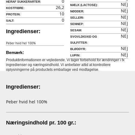
0
HERAF SUKKERARTER:
NEJ
MÆLK (LACTOSE):
26,2
KOSTFIBRE:
NEJ
NØDDER:
10
PROTEIN:
NEJ
SELLERI:
0
SALT:
NEJ
SENNEP:
NEJ
Ingredienser:
SESAM:
NEJ
SVOVLDIOXID OG
Peber hvid hel 100%
SULFITTER:
NEJ
BLØDDYR:
Bemærk:
NEJ
LUPIN:
Produktinformationen er vejledende. Vi tager forbehold for ændringer i fx
ingredienser og næringsindhold. Vi anbefaler altid at kontrollere
oplysningerne på productets emballage ved modtagelse.
Ingredienser:
Peber hvid hel 100%
Næringsindhold pr. 100 gr.: