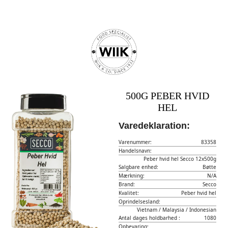
500G PEBER HVID
HEL
Varedeklaration:
Varenummer:
83358
Handelsnavn:
Peber hvid hel Secco 12x500g
Salgbare enhed:
Bøtte
Mærkning:
N/A
Brand:
Secco
Kvalitet:
Peber hvid hel
Oprindelsesland:
Vietnam / Malaysia / Indonesian
Antal dages holdbarhed :
1080
Opbevaring: