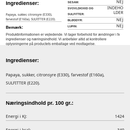
NEJ
Ingredienser:
SESAM:
INDEHO
SVOVLDIOXID OG
LDER
Papaya, sukker, citronsyre (E330),
SULFITTER:
NEJ
farvestof (E160a), SULFITTER (E220).
BLØDDYR:
NEJ
LUPIN:
Bemærk:
Produktinformationen er vejledende. Vi tager forbehold for ændringer i fx
ingredienser og næringsindhold. Vi anbefaler altid at kontrollere
oplysningerne på productets emballage ved modtagelse.
Ingredienser:
Papaya, sukker, citronsyre (E330), farvestof (E160a),
SULFITTER (E220).
Næringsindhold pr. 100 gr.:
Energi i KJ:
1424
Energi i kcal:
340