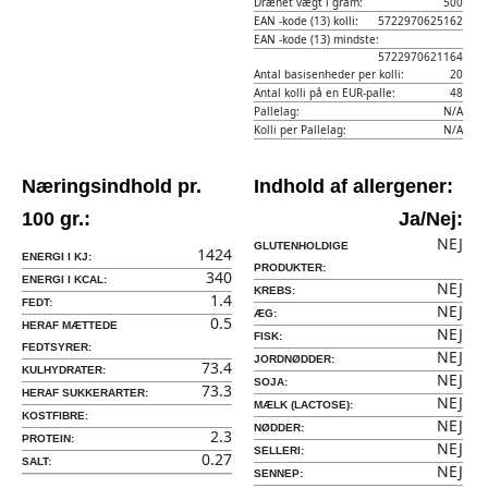
Drænet vægt i gram:
500
EAN -kode (13) kolli:
5722970625162
EAN -kode (13) mindste:
5722970621164
Antal basisenheder per kolli:
20
Antal kolli på en EUR-palle:
48
Pallelag:
N/A
Kolli per Pallelag:
N/A
Næringsindhold pr.
Indhold af allergener:
100 gr.:
Ja/Nej:
NEJ
GLUTENHOLDIGE
1424
ENERGI I KJ:
PRODUKTER:
340
ENERGI I KCAL:
NEJ
KREBS:
1.4
FEDT:
NEJ
ÆG:
0.5
HERAF MÆTTEDE
NEJ
FISK:
FEDTSYRER:
NEJ
JORDNØDDER:
73.4
KULHYDRATER:
NEJ
SOJA:
73.3
HERAF SUKKERARTER:
NEJ
MÆLK (LACTOSE):
KOSTFIBRE:
NEJ
NØDDER:
2.3
PROTEIN:
NEJ
SELLERI:
0.27
SALT:
NEJ
SENNEP: