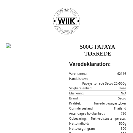
500G PAPAYA
TØRREDE
Varedeklaration:
Varenummer:
62116
Handelsnavn:
Papaya tørrede Secco 20x500g
Salgbare enhed:
Pose
Mærkning:
N/A
Brand:
Secco
Kvalitet:
Tørrede papayastykker
Oprindelsesland:
Thailand
Antal dages holdbarhed :
720
Opbevaring:
Tørt ved stuetemperatur.
Nettoindhold:
500g
Nettovægt i gram:
500