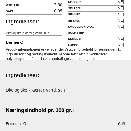
NEJ
NØDDER:
5.50
PROTEIN:
NEJ
SELLERI:
0.05
SALT:
NEJ
SENNEP:
NEJ
Ingredienser:
SESAM:
NEJ
SVOVLDIOXID OG
Økologiske kikærter, vand, salt
SULFITTER:
NEJ
BLØDDYR:
Bemærk:
NEJ
LUPIN:
Produktinformationen er vejledende. Vi tager forbehold for ændringer i fx
ingredienser og næringsindhold. Vi anbefaler altid at kontrollere
oplysningerne på productets emballage ved modtagelse.
Ingredienser:
Økologiske kikærter, vand, salt
Næringsindhold pr. 100 gr.:
Energi i KJ:
649