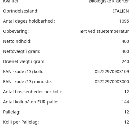
Kvalitet:
Økologiske kikærter
Oprindelsesland:
ITALIEN
Antal dages holdbarhed :
1095
Opbevaring:
Tørt ved stuetemperatur
Nettoindhold:
400
Nettovægt i gram:
400
Drænet vægt i gram:
240
EAN -kode (13) kolli:
05722970903109
EAN -kode (13) mindste:
05722970903000
Antal basisenheder per kolli:
12
Antal kolli på en EUR-palle:
144
Pallelag:
12
Kolli per Pallelag:
12