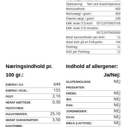
Opbevaring:
Tørt ved stuetemperatur
Nettoindhold:
400
Nettovægt i gram:
400
Drænet vægt i gram:
240
EAN -kode (13) kolli:
05722970903109
EAN -kode (13) mindste:
05722970903000
Antal basisenheder per kolli:
12
Antal kolli på en EUR-palle:
144
Pallelag:
12
Kolli per Pallelag:
12
Næringsindhold pr.
Indhold af allergener:
100 gr.:
Ja/Nej:
NEJ
GLUTENHOLDIGE
649
ENERGI I KJ:
PRODUKTER:
155
ENERGI I KCAL:
NEJ
KREBS:
2.10
FEDT:
NEJ
ÆG:
0.30
HERAF MÆTTEDE
NEJ
FISK:
FEDTSYRER:
NEJ
JORDNØDDER:
25.10
KULHYDRATER:
NEJ
SOJA:
3.50
HERAF SUKKERARTER:
NEJ
MÆLK (LACTOSE):
KOSTFIBRE: