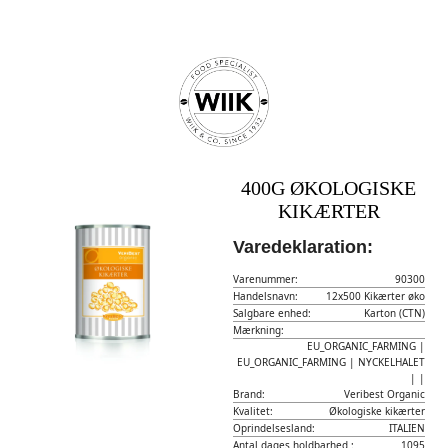
400G ØKOLOGISKE
KIKÆRTER
Varedeklaration:
Varenummer:
90300
Handelsnavn:
12x500 Kikærter øko
Salgbare enhed:
Karton (CTN)
Mærkning:
EU_ORGANIC_FARMING |
EU_ORGANIC_FARMING | NYCKELHALET
| |
Brand:
Veribest Organic
Kvalitet:
Økologiske kikærter
Oprindelsesland:
ITALIEN
Antal dages holdbarhed :
1095