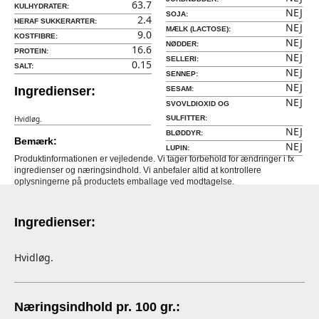
63.7
KULHYDRATER:
NEJ
SOJA:
2.4
HERAF SUKKERARTER:
NEJ
MÆLK (LACTOSE):
9.0
KOSTFIBRE:
NEJ
NØDDER:
16.6
PROTEIN:
NEJ
SELLERI:
0.15
SALT:
NEJ
SENNEP:
NEJ
Ingredienser:
SESAM:
NEJ
SVOVLDIOXID OG
Hvidløg.
SULFITTER:
NEJ
BLØDDYR:
Bemærk:
NEJ
LUPIN:
Produktinformationen er vejledende. Vi tager forbehold for ændringer i fx
ingredienser og næringsindhold. Vi anbefaler altid at kontrollere
oplysningerne på productets emballage ved modtagelse.
Ingredienser:
Hvidløg.
Næringsindhold pr. 100 gr.: