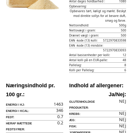
Antal dages holdbarhed :
1080
Opbevaring:
Opbevares tørt, køligt og mørkt. Beskyt
mod direkte sollys for at bevare duft,
smag og farve.
Nettoindhold:
500g
Nettovægt i gram:
500
Drænet vægt i gram:
500
EAN -kode (13) kolli:
5722970833598
EAN -kode (13) mindste:
5722970833093
Antal basisenheder per kolli:
12
Antal kolli på en EUR-palle:
48
Pallelag:
8
Kolli per Pallelag:
6
Næringsindhold pr.
Indhold af allergener:
100 gr.:
Ja/Nej:
NEJ
GLUTENHOLDIGE
1463
ENERGI I KJ:
PRODUKTER:
346
ENERGI I KCAL:
NEJ
KREBS:
0.7
FEDT:
NEJ
ÆG:
0.2
HERAF MÆTTEDE
NEJ
FISK:
FEDTSYRER:
NEJ
JORDNØDDER: