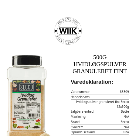
500G
HVIDLØGSPULVER
GRANULERET FINT
Varedeklaration:
Varenummer:
83309
Handelsnavn:
Hvidløgspulver granuleret fint Secco
12x500g
Salgbare enhed:
Bøtte
Mærkning:
N/A
Brand:
Secco
Kvalitet:
N/A
Oprindelsesland:
Kina