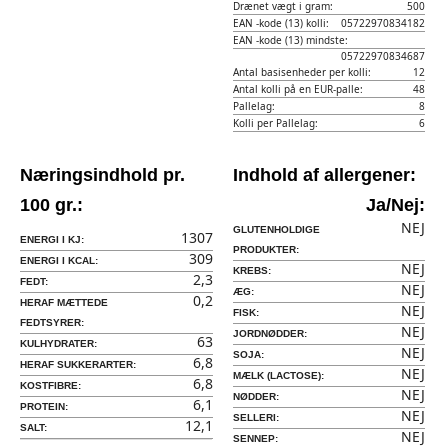
Drænet vægt i gram:
500
EAN -kode (13) kolli:
05722970834182
EAN -kode (13) mindste:
05722970834687
Antal basisenheder per kolli:
12
Antal kolli på en EUR-palle:
48
Pallelag:
8
Kolli per Pallelag:
6
Næringsindhold pr.
Indhold af allergener:
100 gr.:
Ja/Nej:
NEJ
GLUTENHOLDIGE
1307
ENERGI I KJ:
PRODUKTER:
309
ENERGI I KCAL:
NEJ
KREBS:
2,3
FEDT:
NEJ
ÆG:
0,2
HERAF MÆTTEDE
NEJ
FISK:
FEDTSYRER:
NEJ
JORDNØDDER:
63
KULHYDRATER:
NEJ
SOJA:
6,8
HERAF SUKKERARTER:
NEJ
MÆLK (LACTOSE):
6,8
KOSTFIBRE:
NEJ
NØDDER:
6,1
PROTEIN:
NEJ
SELLERI:
12,1
SALT:
NEJ
SENNEP: