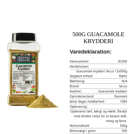
500G GUACAMOLE
KRYDDERI
Varedeklaration:
Varenummer:
83368
Handelsnavn:
Guacamole krydderi Secco 12x500g
Salgbare enhed:
Bøtte
Mærkning:
N/A
Brand:
Secco
Kvalitet:
Guacamole krydderi
Oprindelsesland:
Danmark
Antal dages holdbarhed :
1080
Opbevaring:
Opbevares tørt, køligt og mørkt. Beskyt
mod direkte sollys for at bevare duft,
smag og farve.
Nettoindhold:
500g
Nettovægt i gram:
500