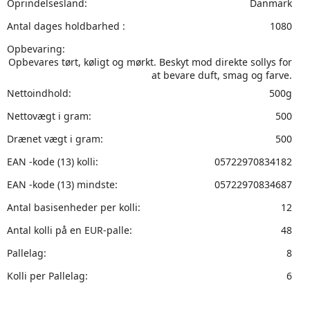
Oprindelsesland:
Danmark
Antal dages holdbarhed :
1080
Opbevaring:
Opbevares tørt, køligt og mørkt. Beskyt mod direkte sollys for
at bevare duft, smag og farve.
Nettoindhold:
500g
Nettovægt i gram:
500
Drænet vægt i gram:
500
EAN -kode (13) kolli:
05722970834182
EAN -kode (13) mindste:
05722970834687
Antal basisenheder per kolli:
12
Antal kolli på en EUR-palle:
48
Pallelag:
8
Kolli per Pallelag:
6