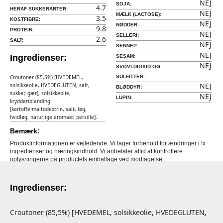
NEJ
SOJA:
4.7
HERAF SUKKERARTER:
NEJ
MÆLK (LACTOSE):
3.5
KOSTFIBRE:
NEJ
NØDDER:
9.8
PROTEIN:
NEJ
SELLERI:
2.6
SALT:
NEJ
SENNEP:
NEJ
Ingredienser:
SESAM:
NEJ
SVOVLDIOXID OG
Croutoner (85,5%) [HVEDEMEL,
SULFITTER:
NEJ
solsikkeolie, HVEDEGLUTEN, salt,
BLØDDYR:
sukker, gær], solsikkeolie,
NEJ
LUPIN:
krydderiblanding
[kartoffelmaltodextrin, salt, løg,
hvidløg, naturlige aromaer, persille].
Bemærk:
Produktinformationen er vejledende. Vi tager forbehold for ændringer i fx
ingredienser og næringsindhold. Vi anbefaler altid at kontrollere
oplysningerne på productets emballage ved modtagelse.
Ingredienser:
Croutoner (85,5%) [HVEDEMEL, solsikkeolie, HVEDEGLUTEN,