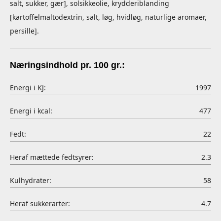
salt, sukker, gær], solsikkeolie, krydderiblanding
[kartoffelmaltodextrin, salt, løg, hvidløg, naturlige aromaer,
persille].
Næringsindhold pr. 100 gr.:
Energi i KJ:
1997
Energi i kcal:
477
Fedt:
22
Heraf mættede fedtsyrer:
2.3
Kulhydrater:
58
Heraf sukkerarter:
4.7