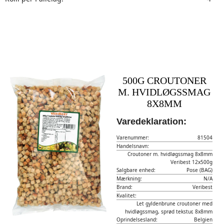
500G CROUTONER
M. HVIDLØGSSMAG
8X8MM
Varedeklaration:
Varenummer:
81504
Handelsnavn:
Croutoner m. hvidløgssmag 8x8mm
Veribest 12x500g
Salgbare enhed:
Pose (BAG)
Mærkning:
N/A
Brand:
Veribest
Kvalitet:
Let gyldenbrune croutoner med
hvidløgssmag, sprød tekstur, 8x8mm
Oprindelsesland:
Belgien