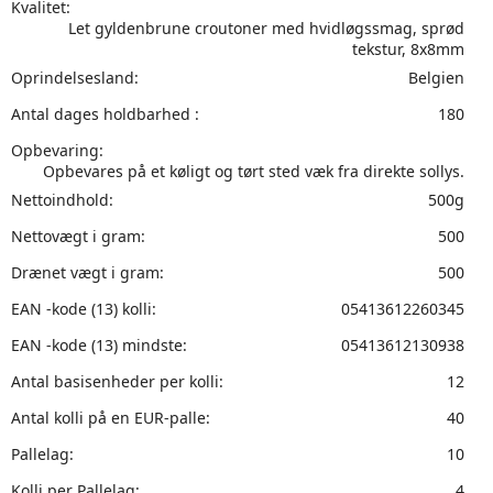
Kvalitet:
Let gyldenbrune croutoner med hvidløgssmag, sprød
tekstur, 8x8mm
Oprindelsesland:
Belgien
Antal dages holdbarhed :
180
Opbevaring:
Opbevares på et køligt og tørt sted væk fra direkte sollys.
Nettoindhold:
500g
Nettovægt i gram:
500
Drænet vægt i gram:
500
EAN -kode (13) kolli:
05413612260345
EAN -kode (13) mindste:
05413612130938
Antal basisenheder per kolli:
12
Antal kolli på en EUR-palle:
40
Pallelag:
10
Kolli per Pallelag:
4