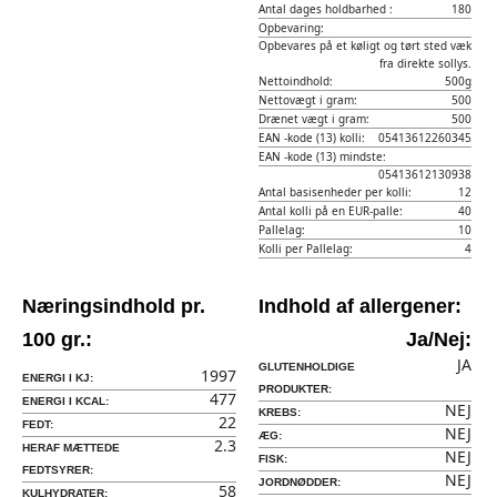
Antal dages holdbarhed :
180
Opbevaring:
Opbevares på et køligt og tørt sted væk
fra direkte sollys.
Nettoindhold:
500g
Nettovægt i gram:
500
Drænet vægt i gram:
500
EAN -kode (13) kolli:
05413612260345
EAN -kode (13) mindste:
05413612130938
Antal basisenheder per kolli:
12
Antal kolli på en EUR-palle:
40
Pallelag:
10
Kolli per Pallelag:
4
Næringsindhold pr.
Indhold af allergener:
100 gr.:
Ja/Nej:
JA
GLUTENHOLDIGE
1997
ENERGI I KJ:
PRODUKTER:
477
ENERGI I KCAL:
NEJ
KREBS:
22
FEDT:
NEJ
ÆG:
2.3
HERAF MÆTTEDE
NEJ
FISK:
FEDTSYRER:
NEJ
JORDNØDDER:
58
KULHYDRATER: