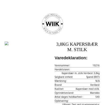
3,8KG KAPERSBÆR
M. STILK
Varedeklaration:
Varenummer:
19216
Handelsnavn:
Kapersbær m. stilk Veribest 3,8kg
Salgbare enhed:
Spand (BXT)
Mærkning:
N/A
Brand:
Veribest
Kvalitet:
Kapersbær med stilk.
Oprindelsesland:
Marokko
Antal dages holdbarhed :
540
Opbevaring:
Uåbnet: Tørt ved stuetemperatur.