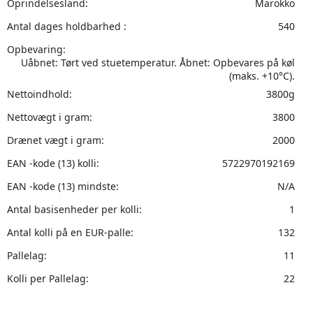
Oprindelsesland:
Marokko
Antal dages holdbarhed :
540
Opbevaring:
Uåbnet: Tørt ved stuetemperatur. Åbnet: Opbevares på køl
(maks. +10°C).
Nettoindhold:
3800g
Nettovægt i gram:
3800
Drænet vægt i gram:
2000
EAN -kode (13) kolli:
5722970192169
EAN -kode (13) mindste:
N/A
Antal basisenheder per kolli:
1
Antal kolli på en EUR-palle:
132
Pallelag:
11
Kolli per Pallelag:
22