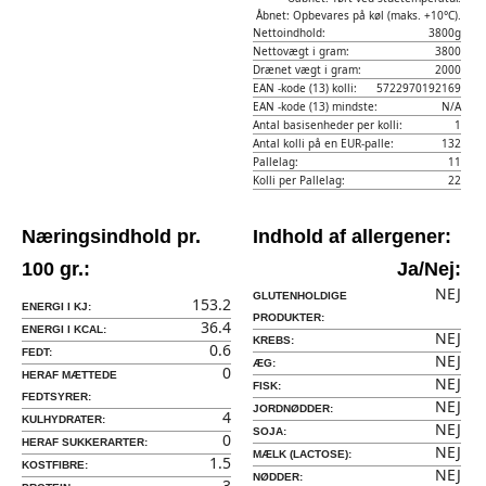
Åbnet: Opbevares på køl (maks. +10°C).
Nettoindhold:
3800g
Nettovægt i gram:
3800
Drænet vægt i gram:
2000
EAN -kode (13) kolli:
5722970192169
EAN -kode (13) mindste:
N/A
Antal basisenheder per kolli:
1
Antal kolli på en EUR-palle:
132
Pallelag:
11
Kolli per Pallelag:
22
Næringsindhold pr.
Indhold af allergener:
100 gr.:
Ja/Nej:
NEJ
GLUTENHOLDIGE
153.2
ENERGI I KJ:
PRODUKTER:
36.4
ENERGI I KCAL:
NEJ
KREBS:
0.6
FEDT:
NEJ
ÆG:
0
HERAF MÆTTEDE
NEJ
FISK:
FEDTSYRER:
NEJ
JORDNØDDER:
4
KULHYDRATER:
NEJ
SOJA:
0
HERAF SUKKERARTER:
NEJ
MÆLK (LACTOSE):
1.5
KOSTFIBRE:
NEJ
NØDDER:
3