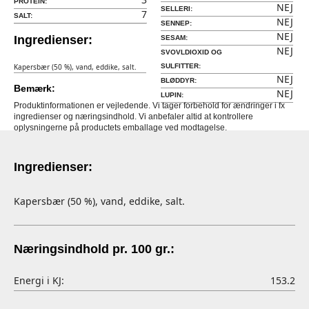
PROTEIN:
NEJ
SELLERI:
7
SALT:
NEJ
SENNEP:
NEJ
Ingredienser:
SESAM:
NEJ
SVOVLDIOXID OG
Kapersbær (50 %), vand, eddike, salt.
SULFITTER:
NEJ
BLØDDYR:
Bemærk:
NEJ
LUPIN:
Produktinformationen er vejledende. Vi tager forbehold for ændringer i fx
ingredienser og næringsindhold. Vi anbefaler altid at kontrollere
oplysningerne på productets emballage ved modtagelse.
Ingredienser:
Kapersbær (50 %), vand, eddike, salt.
Næringsindhold pr. 100 gr.:
Energi i KJ:
153.2