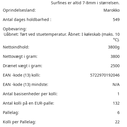
Surfines er altid 7-8mm i størrelsen.
Oprindelsesland:
Marokko
Antal dages holdbarhed :
549
Opbevaring:
Uåbnet: Tørt ved stuetemperatur. Åbnet: I køleskab (maks. 10
°C).
Nettoindhold:
3800g
Nettovægt i gram:
3800
Drænet vægt i gram:
2500
EAN -kode (13) kolli:
5722970192046
EAN -kode (13) mindste:
N/A
Antal basisenheder per kolli:
1
Antal kolli på en EUR-palle:
132
Pallelag:
6
Kolli per Pallelag:
22