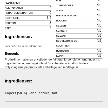
FISK:
FEDTSYRER:
NEJ
JORDNØDDER:
4
KULHYDRATER:
NEJ
SOJA:
0
HERAF SUKKERARTER:
NEJ
MÆLK (LACTOSE):
1.5
KOSTFIBRE:
NEJ
NØDDER:
3
PROTEIN:
NEJ
SELLERI:
7
SALT:
NEJ
SENNEP:
NEJ
Ingredienser:
SESAM:
NEJ
SVOVLDIOXID OG
Kapers (50 %), vand, eddike, salt.
SULFITTER:
NEJ
BLØDDYR:
Bemærk:
NEJ
LUPIN:
Produktinformationen er vejledende. Vi tager forbehold for ændringer i fx
ingredienser og næringsindhold. Vi anbefaler altid at kontrollere
oplysningerne på productets emballage ved modtagelse.
Ingredienser:
Kapers (50 %), vand, eddike, salt.