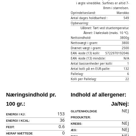
i ægte vineddike. Surfines er altid 7-
8mm i størrelsen.
Oprindelsesland:
Marokko
Antal dages holdbarhed :
549
Opbevaring:
Uåbnet: Tørt ved stuetemperatur.
Åbnet: I køleskab (maks. 10 °C).
Nettoindhold:
3800g
Nettovægt i gram:
3800
Drænet vægt i gram:
2500
EAN -kode (13) kolli:
5722970192046
EAN -kode (13) mindste:
N/A
Antal basisenheder per kolli:
1
Antal kolli på en EUR-palle:
132
Pallelag:
6
Kolli per Pallelag:
22
Næringsindhold pr.
Indhold af allergener:
100 gr.:
Ja/Nej:
NEJ
GLUTENHOLDIGE
153
ENERGI I KJ:
PRODUKTER:
36
ENERGI I KCAL:
NEJ
KREBS:
0.6
FEDT:
NEJ
ÆG:
0
HERAF MÆTTEDE
NEJ