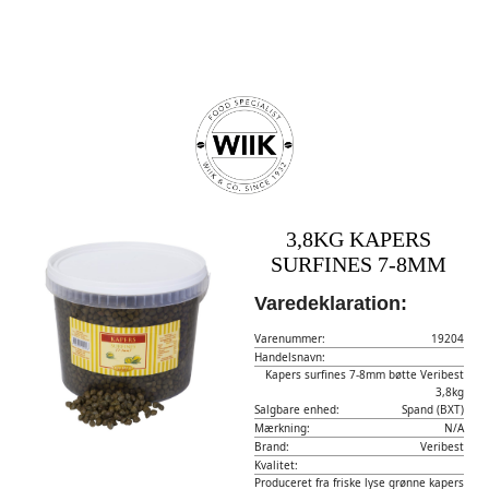
3,8KG KAPERS
SURFINES 7-8MM
Varedeklaration:
Varenummer:
19204
Handelsnavn:
Kapers surfines 7-8mm bøtte Veribest
3,8kg
Salgbare enhed:
Spand (BXT)
Mærkning:
N/A
Brand:
Veribest
Kvalitet:
Produceret fra friske lyse grønne kapers