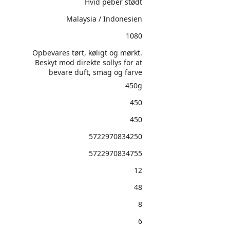
Hvid peber stødt
Malaysia / Indonesien
1080
Opbevares tørt, køligt og mørkt.
Beskyt mod direkte sollys for at
bevare duft, smag og farve
450g
450
450
5722970834250
5722970834755
12
48
8
6