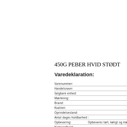
450G PEBER HVID STØDT
Varedeklaration:
Varenummer:
Handelsnavn:
Salgbare enhed:
Mærkning:
Brand:
Kvalitet:
Oprindelsesland:
Antal dages holdbarhed :
Opbevaring:
Opbevares tørt, køligt og mø