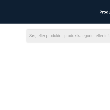
Produ
×