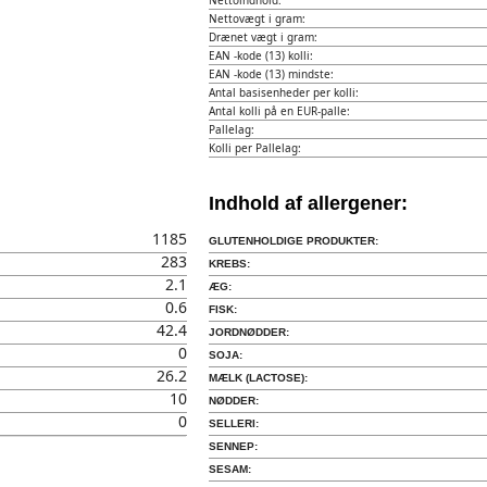
Nettoindhold:
Nettovægt i gram:
Drænet vægt i gram:
EAN -kode (13) kolli:
EAN -kode (13) mindste:
Antal basisenheder per kolli:
Antal kolli på en EUR-palle:
Pallelag:
Kolli per Pallelag:
Indhold af allergener:
1185
GLUTENHOLDIGE PRODUKTER:
283
KREBS:
2.1
ÆG:
0.6
FISK:
42.4
JORDNØDDER:
0
SOJA:
26.2
MÆLK (LACTOSE):
10
NØDDER:
0
SELLERI:
SENNEP:
SESAM: