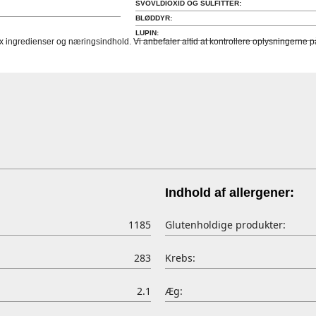
SVOVLDIOXID OG SULFITTER:
BLØDDYR:
LUPIN:
fx ingredienser og næringsindhold. Vi anbefaler altid at kontrollere oplysningerne
Indhold af allergener:
1185
Glutenholdige produkter:
283
Krebs:
2.1
Æg: