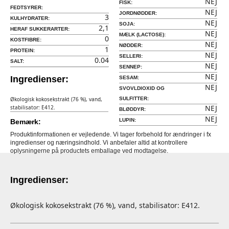
NEJ
FISK:
FEDTSYRER:
NEJ
JORDNØDDER:
3
KULHYDRATER:
NEJ
SOJA:
2,1
HERAF SUKKERARTER:
NEJ
MÆLK (LACTOSE):
0
KOSTFIBRE:
NEJ
NØDDER:
1
PROTEIN:
NEJ
SELLERI:
0.04
SALT:
NEJ
SENNEP:
NEJ
Ingredienser:
SESAM:
NEJ
SVOVLDIOXID OG
Økologisk kokosekstrakt (76 %), vand,
SULFITTER:
NEJ
stabilisator: E412.
BLØDDYR:
NEJ
LUPIN:
Bemærk:
Produktinformationen er vejledende. Vi tager forbehold for ændringer i fx
ingredienser og næringsindhold. Vi anbefaler altid at kontrollere
oplysningerne på productets emballage ved modtagelse.
Ingredienser:
Økologisk kokosekstrakt (76 %), vand, stabilisator: E412.