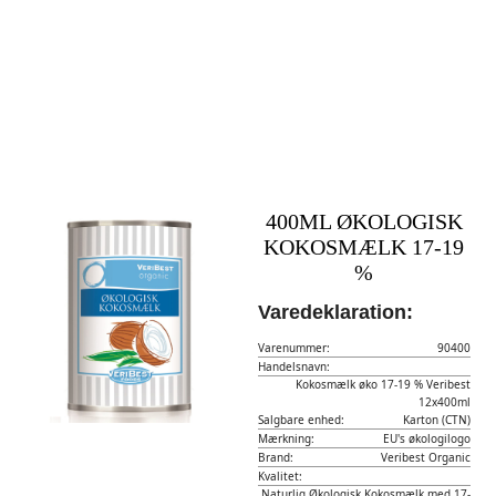
400ML ØKOLOGISK
KOKOSMÆLK 17-19
%
Varedeklaration:
Varenummer:
90400
Handelsnavn:
Kokosmælk øko 17-19 % Veribest
12x400ml
Salgbare enhed:
Karton (CTN)
Mærkning:
EU's økologilogo
Brand:
Veribest Organic
Kvalitet:
Naturlig Økologisk Kokosmælk med 17-