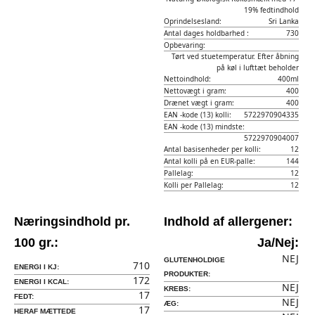
19% fedtindhold
Oprindelsesland:
Sri Lanka
Antal dages holdbarhed :
730
Opbevaring:
Tørt ved stuetemperatur. Efter åbning
på køl i lufttæt beholder
Nettoindhold:
400ml
Nettovægt i gram:
400
Drænet vægt i gram:
400
EAN -kode (13) kolli:
5722970904335
EAN -kode (13) mindste:
5722970904007
Antal basisenheder per kolli:
12
Antal kolli på en EUR-palle:
144
Pallelag:
12
Kolli per Pallelag:
12
Næringsindhold pr.
Indhold af allergener:
100 gr.:
Ja/Nej:
NEJ
GLUTENHOLDIGE
710
ENERGI I KJ:
PRODUKTER:
172
ENERGI I KCAL:
NEJ
KREBS:
17
FEDT:
NEJ
ÆG:
17
HERAF MÆTTEDE