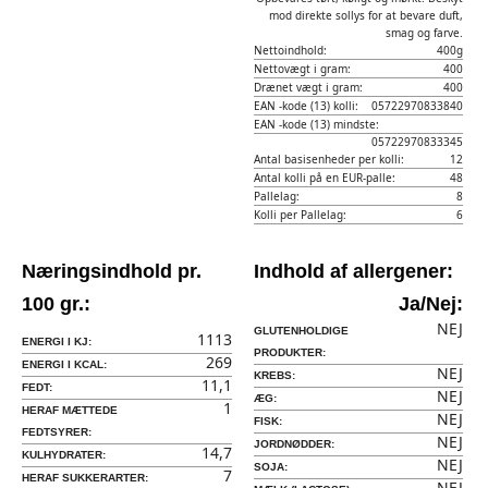
mod direkte sollys for at bevare duft,
smag og farve.
Nettoindhold:
400g
Nettovægt i gram:
400
Drænet vægt i gram:
400
EAN -kode (13) kolli:
05722970833840
EAN -kode (13) mindste:
05722970833345
Antal basisenheder per kolli:
12
Antal kolli på en EUR-palle:
48
Pallelag:
8
Kolli per Pallelag:
6
Næringsindhold pr.
Indhold af allergener:
100 gr.:
Ja/Nej:
NEJ
GLUTENHOLDIGE
1113
ENERGI I KJ:
PRODUKTER:
269
ENERGI I KCAL:
NEJ
KREBS:
11,1
FEDT:
NEJ
ÆG:
1
HERAF MÆTTEDE
NEJ
FISK:
FEDTSYRER:
NEJ
JORDNØDDER:
14,7
KULHYDRATER:
NEJ
SOJA:
7
HERAF SUKKERARTER:
NEJ