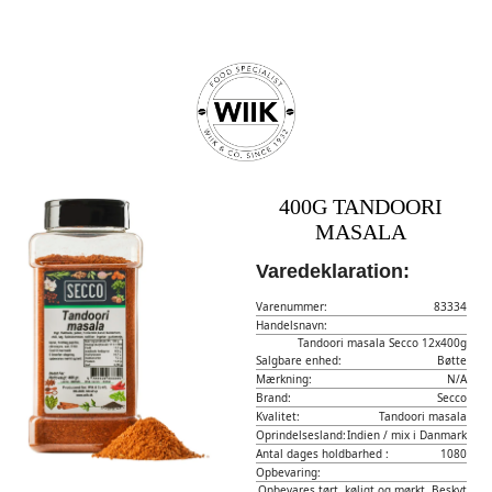
400G TANDOORI
MASALA
Varedeklaration:
Varenummer:
83334
Handelsnavn:
Tandoori masala Secco 12x400g
Salgbare enhed:
Bøtte
Mærkning:
N/A
Brand:
Secco
Kvalitet:
Tandoori masala
Oprindelsesland:
Indien / mix i Danmark
Antal dages holdbarhed :
1080
Opbevaring:
Opbevares tørt, køligt og mørkt. Beskyt