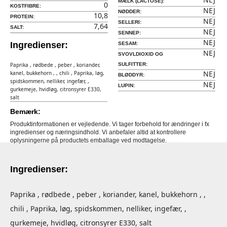
MÆLK (LACTOSE):
0
KOSTFIBRE:
NEJ
NØDDER:
10,8
PROTEIN:
NEJ
SELLERI:
7,64
SALT:
NEJ
SENNEP:
NEJ
Ingredienser:
SESAM:
NEJ
SVOVLDIOXID OG
Paprika , rødbede , peber , koriander,
SULFITTER:
NEJ
kanel, bukkehorn , , chili , Paprika, løg,
BLØDDYR:
spidskommen, nelliker, ingefær, ,
NEJ
LUPIN:
gurkemeje, hvidløg, citronsyrer E330,
salt
Bemærk:
Produktinformationen er vejledende. Vi tager forbehold for ændringer i fx
ingredienser og næringsindhold. Vi anbefaler altid at kontrollere
oplysningerne på productets emballage ved modtagelse.
Ingredienser:
Paprika , rødbede , peber , koriander, kanel, bukkehorn , ,
chili , Paprika, løg, spidskommen, nelliker, ingefær, ,
gurkemeje, hvidløg, citronsyrer E330, salt