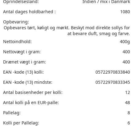
Oprindelsesland:
Indien / mix i Danmark
Antal dages holdbarhed :
1080
Opbevaring:
Opbevares tørt, køligt og mørkt. Beskyt mod direkte sollys for
at bevare duft, smag og farve.
Nettoindhold:
400g
Nettovægt i gram:
400
Drænet vægt i gram:
400
EAN -kode (13) kolli:
05722970833840
EAN -kode (13) mindste:
05722970833345
Antal basisenheder per kolli:
12
Antal kolli på en EUR-palle:
48
Pallelag:
8
Kolli per Pallelag:
6