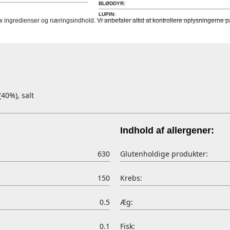
BLØDDYR:
LUPIN:
fx ingredienser og næringsindhold. Vi anbefaler altid at kontrollere oplysningerne
40%), salt
Indhold af allergener:
630
Glutenholdige produkter:
150
Krebs:
0.5
Æg:
0.1
Fisk: