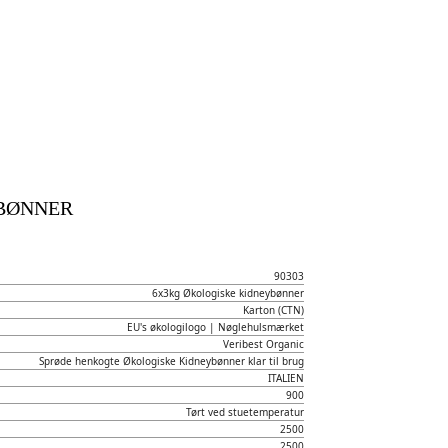
BØNNER
90303
6x3kg Økologiske kidneybønner
Karton (CTN)
EU's økologilogo | Nøglehulsmærket
Veribest Organic
Sprøde henkogte Økologiske Kidneybønner klar til brug
ITALIEN
900
Tørt ved stuetemperatur
2500
2500