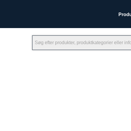
Produ
×