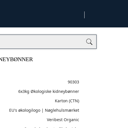
DNEYBØNNER
90303
6x3kg Økologiske kidneybønner
Karton (CTN)
EU's økologilogo | Nøglehulsmærket
Veribest Organic