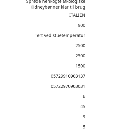
Sprøde henkogte Økologiske
Kidneybønner klar til brug
ITALIEN
900
Tørt ved stuetemperatur
2500
2500
1500
05729910903137
05722970903031
6
45
9
5