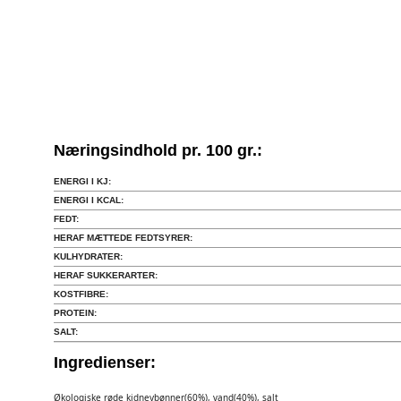
Næringsindhold pr. 100 gr.:
ENERGI I KJ:
ENERGI I KCAL:
FEDT:
HERAF MÆTTEDE FEDTSYRER:
KULHYDRATER:
HERAF SUKKERARTER:
KOSTFIBRE:
PROTEIN:
SALT:
Ingredienser:
Økologiske røde kidneybønner(60%), vand(40%), salt