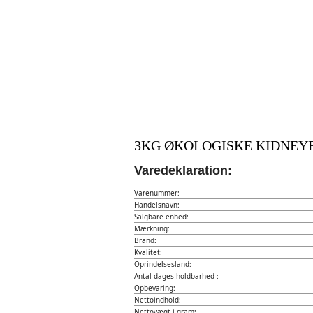
3KG ØKOLOGISKE KIDNEY
Varedeklaration:
Varenummer:
Handelsnavn:
Salgbare enhed:
Mærkning:
Brand:
Kvalitet:
Oprindelsesland:
Antal dages holdbarhed :
Opbevaring:
Nettoindhold:
Nettovægt i gram: