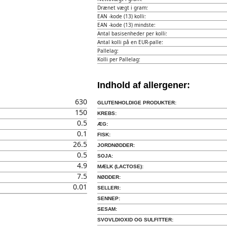
Drænet vægt i gram:
EAN -kode (13) kolli:
EAN -kode (13) mindste:
Antal basisenheder per kolli:
Antal kolli på en EUR-palle:
Pallelag:
Kolli per Pallelag:
Indhold af allergener:
630
GLUTENHOLDIGE PRODUKTER:
150
KREBS:
0.5
ÆG:
0.1
FISK:
26.5
JORDNØDDER:
0.5
SOJA:
4.9
MÆLK (LACTOSE):
7.5
NØDDER:
0.01
SELLERI:
SENNEP:
SESAM:
SVOVLDIOXID OG SULFITTER: