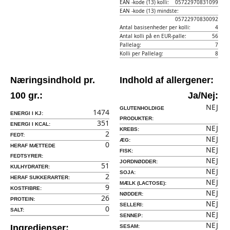
EAN -kode (13) kolli:
05722970831099
EAN -kode (13) mindste:
05722970830092
Antal basisenheder per kolli:
4
Antal kolli på en EUR-palle:
56
Pallelag:
7
Kolli per Pallelag:
8
Næringsindhold pr.
Indhold af allergener:
100 gr.:
Ja/Nej:
NEJ
GLUTENHOLDIGE
1474
ENERGI I KJ:
PRODUKTER:
351
ENERGI I KCAL:
NEJ
KREBS:
2
FEDT:
NEJ
ÆG:
0
HERAF MÆTTEDE
NEJ
FISK:
FEDTSYRER:
NEJ
JORDNØDDER:
51
KULHYDRATER:
NEJ
SOJA:
2
HERAF SUKKERARTER:
NEJ
MÆLK (LACTOSE):
9
KOSTFIBRE:
NEJ
NØDDER:
26
PROTEIN:
NEJ
SELLERI:
0
SALT:
NEJ
SENNEP:
NEJ
Ingredienser:
SESAM: