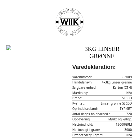
3KG LINSER
GRØNNE
Varedeklaration:
Varenummer:
83009
Handelsnavn:
4x3kg Linser grønne
Salgbare enhed:
Karton (CTN)
Mærkning:
N/A
Brand:
SECCO
Kvalitet:
Linser grønne SECCO
Oprindelsesland:
TYRKIET
Antal dages holdbarhed :
720
Opbevaring:
Mørkt og køligt.
Nettoindhold:
12000GRM
Nettovægt i gram:
3000
Drænet vægt i gram:
N/A