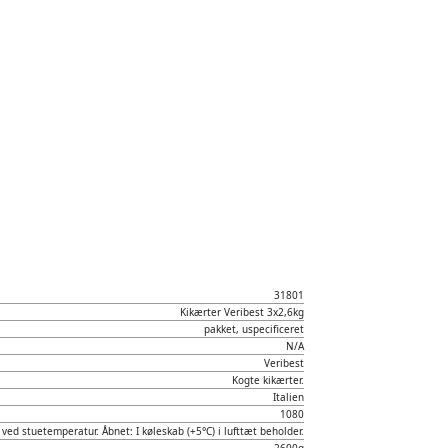
31801
Kikærter Veribest 3x2,6kg
pakket, uspecificeret
N/A
Veribest
Kogte kikærter.
Italien
1080
 ved stuetemperatur. Åbnet: I køleskab (+5°C) i lufttæt beholder.