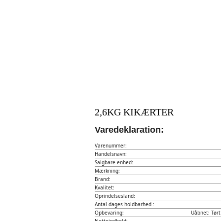
2,6KG KIKÆRTER
Varedeklaration:
Varenummer:
Handelsnavn:
Salgbare enhed:
Mærkning:
Brand:
Kvalitet:
Oprindelsesland:
Antal dages holdbarhed :
Opbevaring:
Uåbnet: Tørt