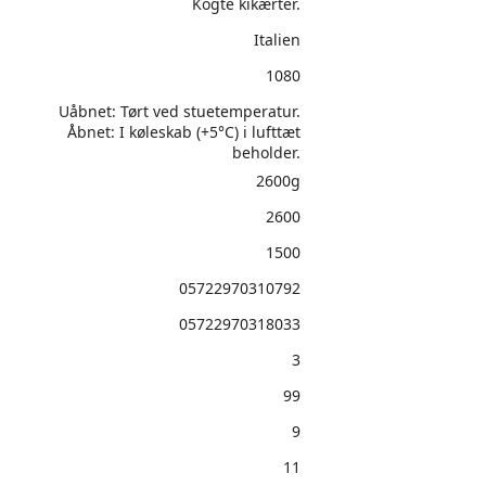
Kogte kikærter.
Italien
1080
Uåbnet: Tørt ved stuetemperatur.
Åbnet: I køleskab (+5°C) i lufttæt
beholder.
2600g
2600
1500
05722970310792
05722970318033
3
99
9
11