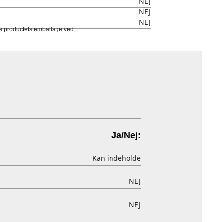
NEJ
NEJ
NEJ
 på productets emballage ved
Ja/Nej:
Kan indeholde
NEJ
NEJ