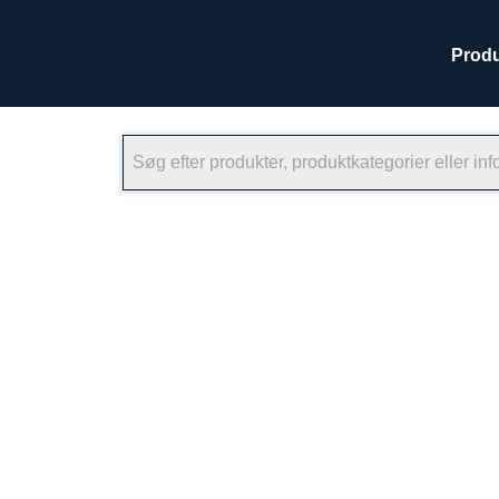
Produ
×