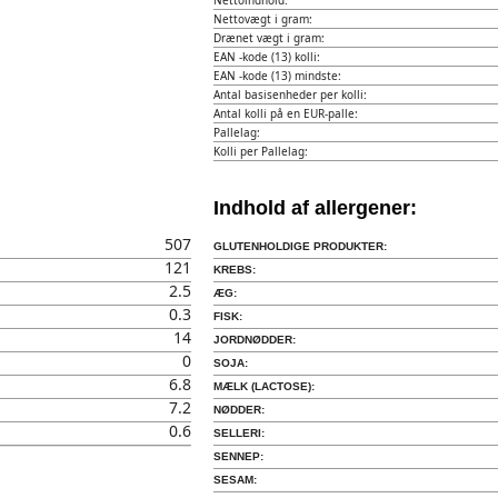
Nettoindhold:
Nettovægt i gram:
Drænet vægt i gram:
EAN -kode (13) kolli:
EAN -kode (13) mindste:
Antal basisenheder per kolli:
Antal kolli på en EUR-palle:
Pallelag:
Kolli per Pallelag:
Indhold af allergener:
507
GLUTENHOLDIGE PRODUKTER:
121
KREBS:
2.5
ÆG:
0.3
FISK:
14
JORDNØDDER:
0
SOJA:
6.8
MÆLK (LACTOSE):
7.2
NØDDER:
0.6
SELLERI:
SENNEP:
SESAM: