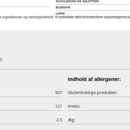
SVOVLDIOXID OG SULFITTER:
BLØDDYR:
LUPIN:
fx ingredienser og næringsindhold. Vi anbefaler altid at kontrollere oplysningerne
0.
Indhold af allergener:
507
Glutenholdige produkter:
121
Krebs:
2.5
Æg: