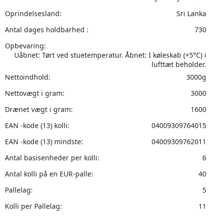
Oprindelsesland:
Sri Lanka
Antal dages holdbarhed :
730
Opbevaring:
Uåbnet: Tørt ved stuetemperatur. Åbnet: I køleskab (+5°C) i
lufttæt beholder.
Nettoindhold:
3000g
Nettovægt i gram:
3000
Drænet vægt i gram:
1600
EAN -kode (13) kolli:
04009309764015
EAN -kode (13) mindste:
04009309762011
Antal basisenheder per kolli:
6
Antal kolli på en EUR-palle:
40
Pallelag:
5
Kolli per Pallelag:
11