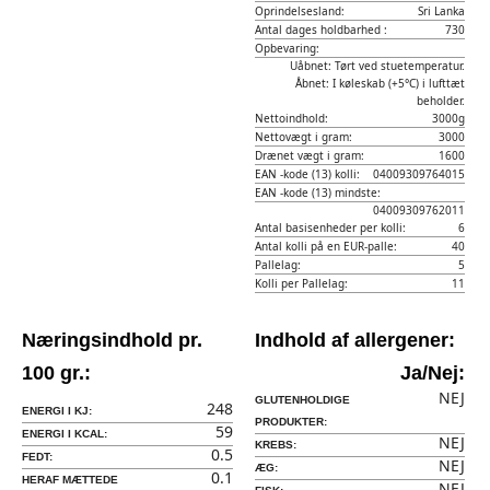
Oprindelsesland:
Sri Lanka
Antal dages holdbarhed :
730
Opbevaring:
Uåbnet: Tørt ved stuetemperatur.
Åbnet: I køleskab (+5°C) i lufttæt
beholder.
Nettoindhold:
3000g
Nettovægt i gram:
3000
Drænet vægt i gram:
1600
EAN -kode (13) kolli:
04009309764015
EAN -kode (13) mindste:
04009309762011
Antal basisenheder per kolli:
6
Antal kolli på en EUR-palle:
40
Pallelag:
5
Kolli per Pallelag:
11
Næringsindhold pr.
Indhold af allergener:
100 gr.:
Ja/Nej:
NEJ
GLUTENHOLDIGE
248
ENERGI I KJ:
PRODUKTER:
59
ENERGI I KCAL:
NEJ
KREBS:
0.5
FEDT:
NEJ
ÆG:
0.1
HERAF MÆTTEDE
NEJ