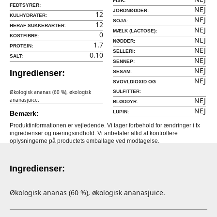
FISK:
FEDTSYRER:
NEJ
JORDNØDDER:
12
KULHYDRATER:
NEJ
SOJA:
12
HERAF SUKKERARTER:
NEJ
MÆLK (LACTOSE):
0
KOSTFIBRE:
NEJ
NØDDER:
1.7
PROTEIN:
NEJ
SELLERI:
0.10
SALT:
NEJ
SENNEP:
NEJ
Ingredienser:
SESAM:
NEJ
SVOVLDIOXID OG
Økologisk ananas (60 %), økologisk
SULFITTER:
NEJ
ananasjuice.
BLØDDYR:
NEJ
LUPIN:
Bemærk:
Produktinformationen er vejledende. Vi tager forbehold for ændringer i fx
ingredienser og næringsindhold. Vi anbefaler altid at kontrollere
oplysningerne på productets emballage ved modtagelse.
Ingredienser:
Økologisk ananas (60 %), økologisk ananasjuice.