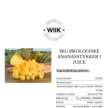
3KG ØKOLOGISKE
ANANASSTYKKER I
JUICE
Varedeklaration:
Varenummer:
92049
Handelsnavn:
Ananasstykker øko i juice Andet Mærke
6x3kg
Salgbare enhed:
Karton (CTN)
Mærkning:
EU_ORGANIC_FARMING
Brand:
Andet mærke
Kvalitet:
Ananasstykker i juice øko