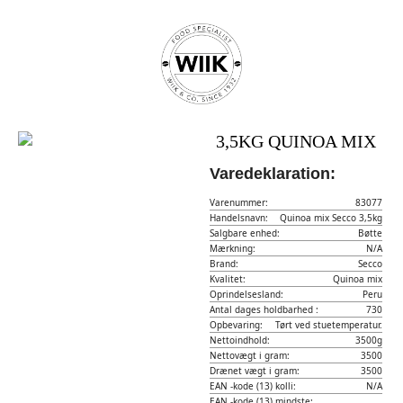
3,5KG QUINOA MIX
Varedeklaration:
Varenummer:
83077
Handelsnavn:
Quinoa mix Secco 3,5kg
Salgbare enhed:
Bøtte
Mærkning:
N/A
Brand:
Secco
Kvalitet:
Quinoa mix
Oprindelsesland:
Peru
Antal dages holdbarhed :
730
Opbevaring:
Tørt ved stuetemperatur.
Nettoindhold:
3500g
Nettovægt i gram:
3500
Drænet vægt i gram:
3500
EAN -kode (13) kolli:
N/A
EAN -kode (13) mindste: