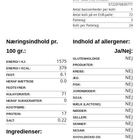
5722970830771
Antal basisenheder per kolli:
1
Antal kolli på en EUR-palle:
72
Pallelag:
3
Kolli per Pallelag:
24
Næringsindhold pr.
Indhold af allergener:
100 gr.:
Ja/Nej:
NEJ
GLUTENHOLDIGE
1575
ENERGI I KJ:
PRODUKTER:
379
ENERGI I KCAL:
NEJ
KREBS:
6.1
FEDT:
NEJ
ÆG:
0.0
HERAF MÆTTEDE
NEJ
FISK:
FEDTSYRER:
NEJ
JORDNØDDER:
71
KULHYDRATER:
NEJ
SOJA:
0
HERAF SUKKERARTER:
NEJ
MÆLK (LACTOSE):
KOSTFIBRE:
NEJ
NØDDER:
17
PROTEIN:
NEJ
SELLERI:
0.22
SALT:
NEJ
SENNEP:
NEJ
Ingredienser:
SESAM:
NEJ
SVOVLDIOXID OG