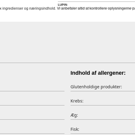
LUPIN:
fx ingredienser og næringsindhold. Vi anbefaler altid at kontrollere oplysningerne
Indhold af allergener:
Glutenholdige produkter:
Krebs:
Æg:
Fisk: