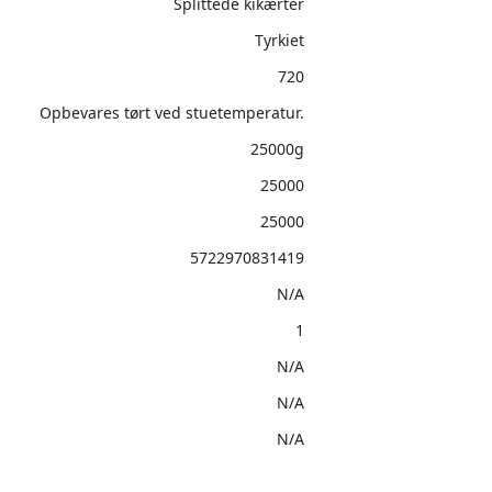
Splittede kikærter
Tyrkiet
720
Opbevares tørt ved stuetemperatur.
25000g
25000
25000
5722970831419
N/A
1
N/A
N/A
N/A