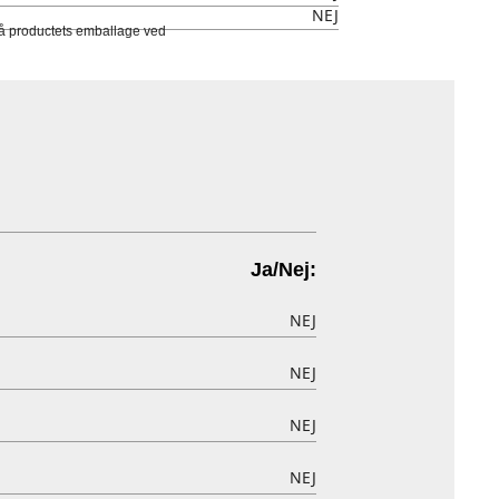
NEJ
 på productets emballage ved
Ja/Nej:
NEJ
NEJ
NEJ
NEJ