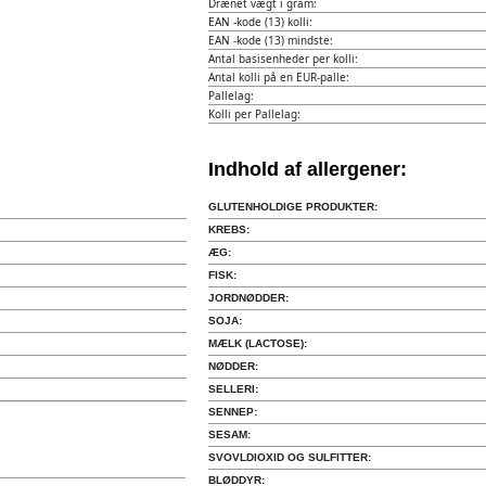
Drænet vægt i gram:
EAN -kode (13) kolli:
EAN -kode (13) mindste:
Antal basisenheder per kolli:
Antal kolli på en EUR-palle:
Pallelag:
Kolli per Pallelag:
Indhold af allergener:
GLUTENHOLDIGE PRODUKTER:
KREBS:
ÆG:
FISK:
JORDNØDDER:
SOJA:
MÆLK (LACTOSE):
NØDDER:
SELLERI:
SENNEP:
SESAM:
SVOVLDIOXID OG SULFITTER:
BLØDDYR: