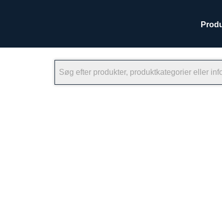
Produ
×