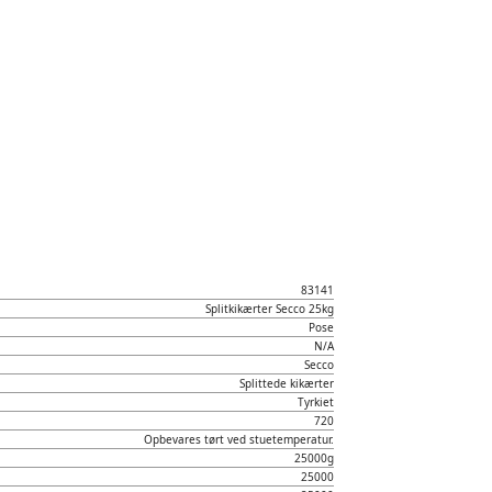
83141
Splitkikærter Secco 25kg
Pose
N/A
Secco
Splittede kikærter
Tyrkiet
720
Opbevares tørt ved stuetemperatur.
25000g
25000