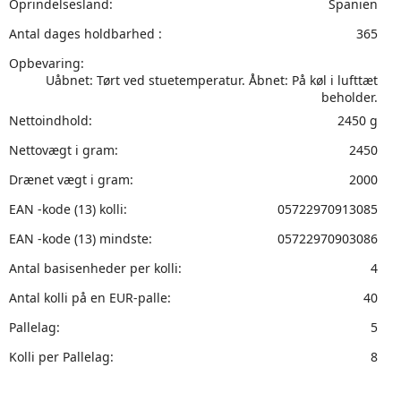
Oprindelsesland:
Spanien
Antal dages holdbarhed :
365
Opbevaring:
Uåbnet: Tørt ved stuetemperatur. Åbnet: På køl i lufttæt
beholder.
Nettoindhold:
2450 g
Nettovægt i gram:
2450
Drænet vægt i gram:
2000
EAN -kode (13) kolli:
05722970913085
EAN -kode (13) mindste:
05722970903086
Antal basisenheder per kolli:
4
Antal kolli på en EUR-palle:
40
Pallelag:
5
Kolli per Pallelag:
8