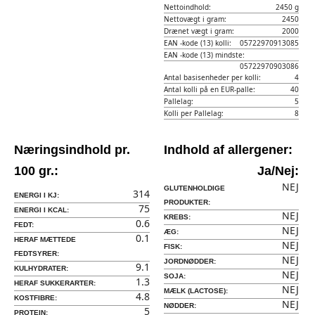
Nettoindhold:
2450 g
Nettovægt i gram:
2450
Drænet vægt i gram:
2000
EAN -kode (13) kolli:
05722970913085
EAN -kode (13) mindste:
05722970903086
Antal basisenheder per kolli:
4
Antal kolli på en EUR-palle:
40
Pallelag:
5
Kolli per Pallelag:
8
Næringsindhold pr.
Indhold af allergener:
100 gr.:
Ja/Nej:
NEJ
GLUTENHOLDIGE
314
ENERGI I KJ:
PRODUKTER:
75
ENERGI I KCAL:
NEJ
KREBS:
0.6
FEDT:
NEJ
ÆG:
0.1
HERAF MÆTTEDE
NEJ
FISK:
FEDTSYRER:
NEJ
JORDNØDDER:
9.1
KULHYDRATER:
NEJ
SOJA:
1.3
HERAF SUKKERARTER:
NEJ
MÆLK (LACTOSE):
4.8
KOSTFIBRE:
NEJ
NØDDER:
5
PROTEIN: