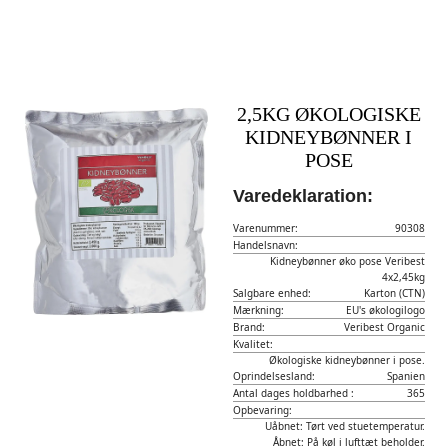
2,5KG ØKOLOGISKE
KIDNEYBØNNER I
POSE
Varedeklaration:
Varenummer:
90308
Handelsnavn:
Kidneybønner øko pose Veribest
4x2,45kg
Salgbare enhed:
Karton (CTN)
Mærkning:
EU's økologilogo
Brand:
Veribest Organic
Kvalitet:
Økologiske kidneybønner i pose.
Oprindelsesland:
Spanien
Antal dages holdbarhed :
365
Opbevaring:
Uåbnet: Tørt ved stuetemperatur.
Åbnet: På køl i lufttæt beholder.