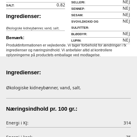
NEJ
SELLERI:
0.82
SALT:
NEJ
SENNEP:
NEJ
Ingredienser:
SESAM:
NEJ
SVOVLDIOXID OG
Økologiske kidneybønner, vand, salt.
SULFITTER:
NEJ
BLØDDYR:
Bemærk:
NEJ
LUPIN:
Produktinformationen er vejledende. Vi tager forbehold for ændringer i fx
ingredienser og næringsindhold. Vi anbefaler altid at kontrollere
oplysningerne på productets emballage ved modtagelse.
Ingredienser:
Økologiske kidneybønner, vand, salt.
Næringsindhold pr. 100 gr.:
Energi i KJ:
314