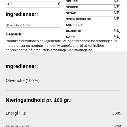
NEJ
SELLERI:
0
SALT:
NEJ
SENNEP:
NEJ
Ingredienser:
SESAM:
NEJ
SVOVLDIOXID OG
Olivenolie (100 %).
SULFITTER:
NEJ
BLØDDYR:
Bemærk:
NEJ
LUPIN:
Produktinformationen er vejledende. Vi tager forbehold for ændringer i fx
ingredienser og næringsindhold. Vi anbefaler altid at kontrollere
oplysningerne på productets emballage ved modtagelse.
Ingredienser:
Olivenolie (100 %).
Næringsindhold pr. 100 gr.:
Energi i KJ:
3389
Energi i kcal:
824