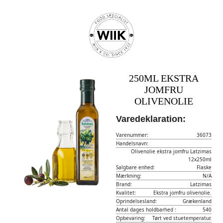
250ML EKSTRA
JOMFRU
OLIVENOLIE
Varedeklaration:
Varenummer:
36073
Handelsnavn:
Olivenolie ekstra jomfru Latzimas
12x250ml
Salgbare enhed:
Flaske
Mærkning:
N/A
Brand:
Latzimas
Kvalitet:
Ekstra jomfru olivenolie.
Oprindelsesland:
Grækenland
Antal dages holdbarhed :
540
Opbevaring:
Tørt ved stuetemperatur.