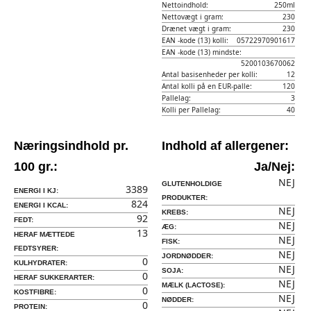
Nettoindhold:
250ml
Nettovægt i gram:
230
Drænet vægt i gram:
230
EAN -kode (13) kolli:
05722970901617
EAN -kode (13) mindste:
5200103670062
Antal basisenheder per kolli:
12
Antal kolli på en EUR-palle:
120
Pallelag:
3
Kolli per Pallelag:
40
Næringsindhold pr.
Indhold af allergener:
100 gr.:
Ja/Nej:
NEJ
GLUTENHOLDIGE
3389
ENERGI I KJ:
PRODUKTER:
824
ENERGI I KCAL:
NEJ
KREBS:
92
FEDT:
NEJ
ÆG:
13
HERAF MÆTTEDE
NEJ
FISK:
FEDTSYRER:
NEJ
JORDNØDDER:
0
KULHYDRATER:
NEJ
SOJA:
0
HERAF SUKKERARTER:
NEJ
MÆLK (LACTOSE):
0
KOSTFIBRE:
NEJ
NØDDER:
0
PROTEIN: