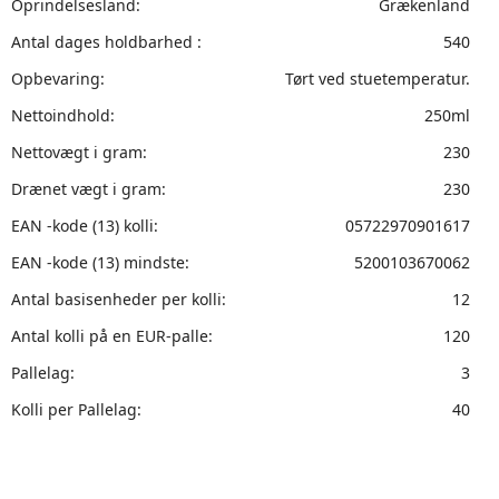
Oprindelsesland:
Grækenland
Antal dages holdbarhed :
540
Opbevaring:
Tørt ved stuetemperatur.
Nettoindhold:
250ml
Nettovægt i gram:
230
Drænet vægt i gram:
230
EAN -kode (13) kolli:
05722970901617
EAN -kode (13) mindste:
5200103670062
Antal basisenheder per kolli:
12
Antal kolli på en EUR-palle:
120
Pallelag:
3
Kolli per Pallelag:
40