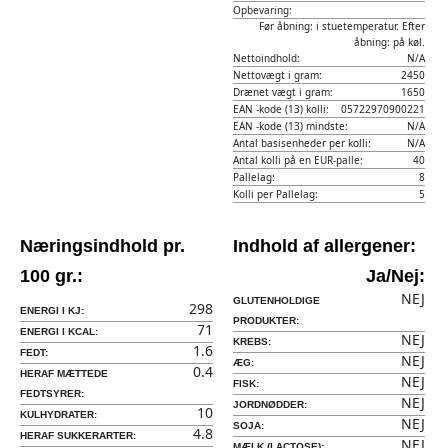
Opbevaring:
Før åbning: i stuetemperatur. Efter
åbning: på køl.
Nettoindhold:
N/A
Nettovægt i gram:
2450
Drænet vægt i gram:
1650
EAN -kode (13) kolli:
05722970900221
EAN -kode (13) mindste:
N/A
Antal basisenheder per kolli:
N/A
Antal kolli på en EUR-palle:
40
Pallelag:
8
Kolli per Pallelag:
5
Næringsindhold pr.
Indhold af allergener:
100 gr.:
Ja/Nej:
NEJ
GLUTENHOLDIGE
298
ENERGI I KJ:
PRODUKTER:
71
ENERGI I KCAL:
NEJ
KREBS:
1.6
FEDT:
NEJ
ÆG:
0.4
HERAF MÆTTEDE
NEJ
FISK:
FEDTSYRER:
NEJ
JORDNØDDER:
10
KULHYDRATER:
NEJ
SOJA:
4.8
HERAF SUKKERARTER:
NEJ
MÆLK (LACTOSE):