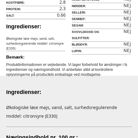
2.8
KOSTFIBRE:
NEJ
NØDDER:
2.3
PROTEIN:
NEJ
SELLERI:
0.66
SALT:
NEJ
SENNEP:
NEJ
Ingredienser:
SESAM:
NEJ
SVOVLDIOXID OG
Økologiske løse majs, vand, salt,
SULFITTER:
NEJ
surhedsregulerende middel: citronsyre
BLØDDYR:
(E330)
NEJ
LUPIN:
Bemærk:
Produktinformationen er vejledende. Vi tager forbehold for ændringer i fx
ingredienser og næringsindhold. Vi anbefaler altid at kontrollere
oplysningerne på productets emballage ved modtagelse.
Ingredienser:
Økologiske løse majs, vand, salt, surhedsregulerende
middel: citronsyre (E330)
Næringsindhold pr. 100 gr.: