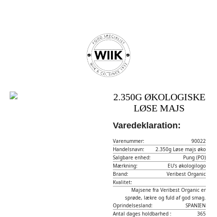
2.350G ØKOLOGISKE
LØSE MAJS
Varedeklaration:
Varenummer:
90022
Handelsnavn:
2.350g Løse majs øko
Salgbare enhed:
Pung (PO)
Mærkning:
EU's økologilogo
Brand:
Veribest Organic
Kvalitet:
Majsene fra Veribest Organic er
sprøde, lækre og fuld af god smag.
Oprindelsesland:
SPANIEN
Antal dages holdbarhed :
365