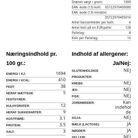
Drænet vægt i gram:
1000
EAN -kode (13) kolli:
05722970400080
EAN -kode (13) mindste:
05722970405016
Antal basisenheder per kolli:
6
Antal kolli på en EUR-palle:
128
Pallelag:
8
Kolli per Pallelag:
16
Næringsindhold pr.
Indhold af allergener:
100 gr.:
Ja/Nej:
NEJ
GLUTENHOLDIGE
1694
ENERGI I KJ:
PRODUKTER:
410
ENERGI I KCAL:
NEJ
KREBS:
38
FEDT:
NEJ
ÆG:
5
HERAF MÆTTEDE
NEJ
FISK:
FEDTSYRER:
Kan
JORDNØDDER:
12
KULHYDRATER:
indehol
9
de
HERAF SUKKERARTER:
NEJ
3.1
SOJA:
KOSTFIBRE:
JA
3.5
MÆLK (LACTOSE):
PROTEIN:
JA
3
NØDDER:
SALT:
NEJ
SELLERI: