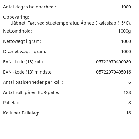
Antal dages holdbarhed :
1080
Opbevaring:
Uåbnet: Tørt ved stuetemperatur. Åbnet: I køleskab (+5°C).
Nettoindhold:
1000g
Nettovægt i gram:
1000
Drænet vægt i gram:
1000
EAN -kode (13) kolli:
05722970400080
EAN -kode (13) mindste:
05722970405016
Antal basisenheder per kolli:
6
Antal kolli på en EUR-palle:
128
Pallelag:
8
Kolli per Pallelag:
16