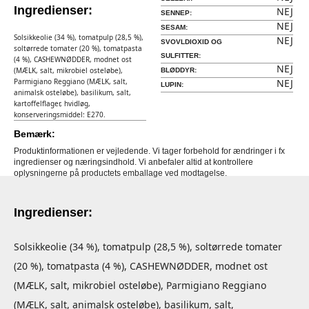
Ingredienser:
NEJ
SENNEP:
NEJ
SESAM:
Solsikkeolie (34 %), tomatpulp (28,5 %),
NEJ
SVOVLDIOXID OG
soltørrede tomater (20 %), tomatpasta
SULFITTER:
(4 %), CASHEWNØDDER, modnet ost
NEJ
(MÆLK, salt, mikrobiel osteløbe),
BLØDDYR:
Parmigiano Reggiano (MÆLK, salt,
NEJ
LUPIN:
animalsk osteløbe), basilikum, salt,
kartoffelflager, hvidløg,
konserveringsmiddel: E270.
Bemærk:
Produktinformationen er vejledende. Vi tager forbehold for ændringer i fx
ingredienser og næringsindhold. Vi anbefaler altid at kontrollere
oplysningerne på productets emballage ved modtagelse.
Ingredienser:
Solsikkeolie (34 %), tomatpulp (28,5 %), soltørrede tomater
(20 %), tomatpasta (4 %), CASHEWNØDDER, modnet ost
(MÆLK, salt, mikrobiel osteløbe), Parmigiano Reggiano
(MÆLK, salt, animalsk osteløbe), basilikum, salt,