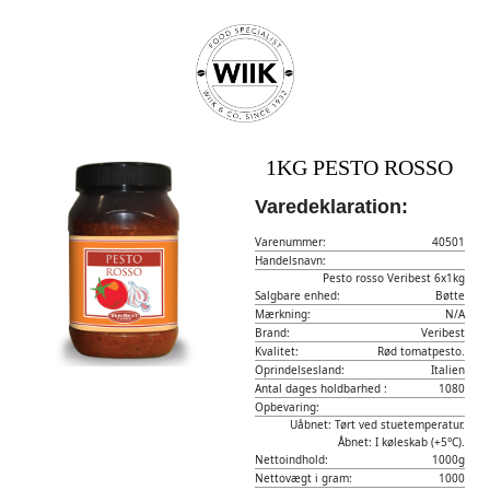
1KG PESTO ROSSO
Varedeklaration:
Varenummer:
40501
Handelsnavn:
Pesto rosso Veribest 6x1kg
Salgbare enhed:
Bøtte
Mærkning:
N/A
Brand:
Veribest
Kvalitet:
Rød tomatpesto.
Oprindelsesland:
Italien
Antal dages holdbarhed :
1080
Opbevaring:
Uåbnet: Tørt ved stuetemperatur.
Åbnet: I køleskab (+5°C).
Nettoindhold:
1000g
Nettovægt i gram:
1000