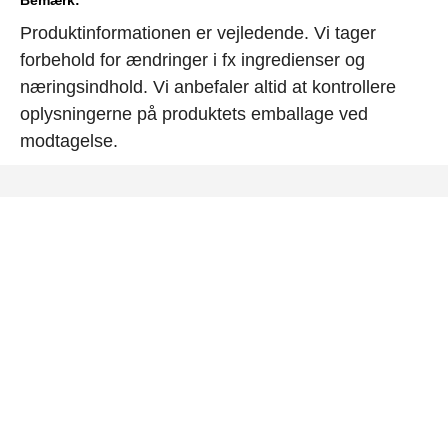
Produktinformationen er vejledende. Vi tager
forbehold for ændringer i fx ingredienser og
næringsindhold. Vi anbefaler altid at kontrollere
oplysningerne på produktets emballage ved
modtagelse.
KONTAKT
TEL: +45 4343 2243 / WIIK@WIIK.DK
SMEDELAND 6, DK-2600 GLOSTRUP