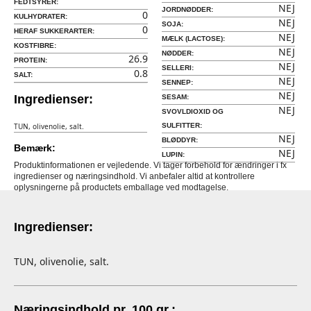
FEDTSYRER:
NEJ
JORDNØDDER:
0
KULHYDRATER:
NEJ
SOJA:
0
HERAF SUKKERARTER:
NEJ
MÆLK (LACTOSE):
KOSTFIBRE:
NEJ
NØDDER:
26.9
PROTEIN:
NEJ
SELLERI:
0.8
SALT:
NEJ
SENNEP:
NEJ
Ingredienser:
SESAM:
NEJ
SVOVLDIOXID OG
TUN, olivenolie, salt.
SULFITTER:
NEJ
BLØDDYR:
Bemærk:
NEJ
LUPIN:
Produktinformationen er vejledende. Vi tager forbehold for ændringer i fx
ingredienser og næringsindhold. Vi anbefaler altid at kontrollere
oplysningerne på productets emballage ved modtagelse.
Ingredienser:
TUN, olivenolie, salt.
Næringsindhold pr. 100 gr.: