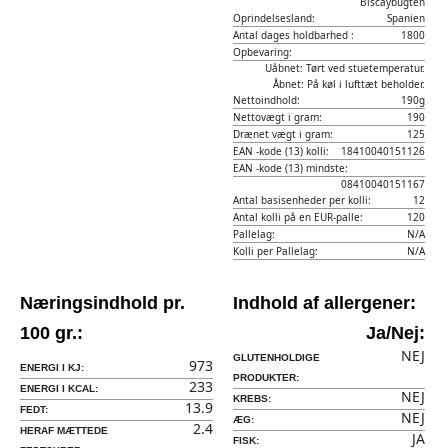
Biscaybugten
Oprindelsesland:
Spanien
Antal dages holdbarhed :
1800
Opbevaring:
Uåbnet: Tørt ved stuetemperatur.
Åbnet: På køl i lufttæt beholder.
Nettoindhold:
190g
Nettovægt i gram:
190
Drænet vægt i gram:
125
EAN -kode (13) kolli:
18410040151126
EAN -kode (13) mindste:
08410040151167
Antal basisenheder per kolli:
12
Antal kolli på en EUR-palle:
120
Pallelag:
N/A
Kolli per Pallelag:
N/A
Næringsindhold pr.
Indhold af allergener:
100 gr.:
Ja/Nej:
NEJ
GLUTENHOLDIGE
973
ENERGI I KJ:
PRODUKTER:
233
ENERGI I KCAL:
NEJ
KREBS:
13.9
FEDT:
NEJ
ÆG:
2.4
HERAF MÆTTEDE
JA
FISK: