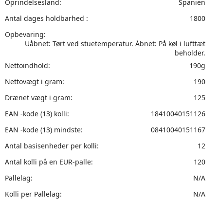
Oprindelsesland:
Spanien
Antal dages holdbarhed :
1800
Opbevaring:
Uåbnet: Tørt ved stuetemperatur. Åbnet: På køl i lufttæt
beholder.
Nettoindhold:
190g
Nettovægt i gram:
190
Drænet vægt i gram:
125
EAN -kode (13) kolli:
18410040151126
EAN -kode (13) mindste:
08410040151167
Antal basisenheder per kolli:
12
Antal kolli på en EUR-palle:
120
Pallelag:
N/A
Kolli per Pallelag:
N/A