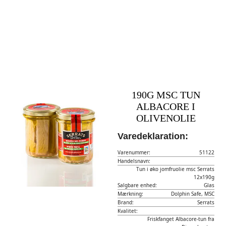
190G MSC TUN
ALBACORE I
OLIVENOLIE
Varedeklaration:
Varenummer:
51122
Handelsnavn:
Tun i øko jomfruolie msc Serrats
12x190g
Salgbare enhed:
Glas
Mærkning:
Dolphin Safe, MSC
Brand:
Serrats
Kvalitet:
Friskfanget Albacore-tun fra