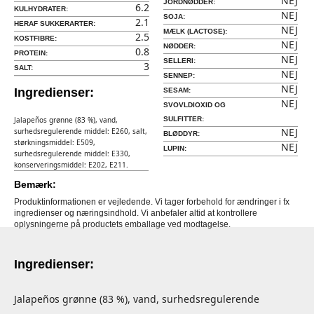
NEJ
JORDNØDDER:
6.2
KULHYDRATER:
NEJ
SOJA:
2.1
HERAF SUKKERARTER:
NEJ
MÆLK (LACTOSE):
2.5
KOSTFIBRE:
NEJ
NØDDER:
0.8
PROTEIN:
NEJ
SELLERI:
3
SALT:
NEJ
SENNEP:
NEJ
Ingredienser:
SESAM:
NEJ
SVOVLDIOXID OG
Jalapeños grønne (83 %), vand,
SULFITTER:
NEJ
surhedsregulerende middel: E260, salt,
BLØDDYR:
størkningsmiddel: E509,
NEJ
LUPIN:
surhedsregulerende middel: E330,
konserveringsmiddel: E202, E211.
Bemærk:
Produktinformationen er vejledende. Vi tager forbehold for ændringer i fx
ingredienser og næringsindhold. Vi anbefaler altid at kontrollere
oplysningerne på productets emballage ved modtagelse.
Ingredienser:
Jalapeños grønne (83 %), vand, surhedsregulerende