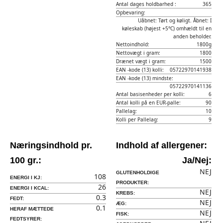
Antal dages holdbarhed :
365
Opbevaring:
Uåbnet: Tørt og køligt. Åbnet: I
køleskab (højest +5°C) omhældt til en
anden beholder.
Nettoindhold:
1800g
Nettovægt i gram:
1800
Drænet vægt i gram:
1500
EAN -kode (13) kolli:
05722970141938
EAN -kode (13) mindste:
05722970141136
Antal basisenheder per kolli:
6
Antal kolli på en EUR-palle:
90
Pallelag:
10
Kolli per Pallelag:
9
Næringsindhold pr.
Indhold af allergener:
100 gr.:
Ja/Nej:
NEJ
GLUTENHOLDIGE
108
ENERGI I KJ:
PRODUKTER:
26
ENERGI I KCAL:
NEJ
KREBS:
0.3
FEDT:
NEJ
ÆG:
0.1
HERAF MÆTTEDE
NEJ
FISK:
FEDTSYRER: