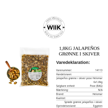
1,8KG JALAPEÑOS
GRØNNE I SKIVER
Varedeklaration:
Varenummer:
14113
Handelsnavn:
Jalapeños grønne i skiver pose Helomar
6x1,8kg
Salgbare enhed:
Pose (BAG)
Mærkning:
N/A
Brand:
Helomar
Kvalitet:
Sprøde grønne jalapeños i skiver.
Oprindelsesland:
Egypten