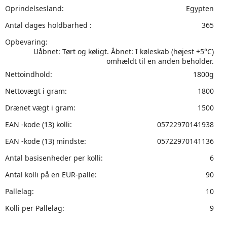
Oprindelsesland:
Egypten
Antal dages holdbarhed :
365
Opbevaring:
Uåbnet: Tørt og køligt. Åbnet: I køleskab (højest +5°C)
omhældt til en anden beholder.
Nettoindhold:
1800g
Nettovægt i gram:
1800
Drænet vægt i gram:
1500
EAN -kode (13) kolli:
05722970141938
EAN -kode (13) mindste:
05722970141136
Antal basisenheder per kolli:
6
Antal kolli på en EUR-palle:
90
Pallelag:
10
Kolli per Pallelag:
9