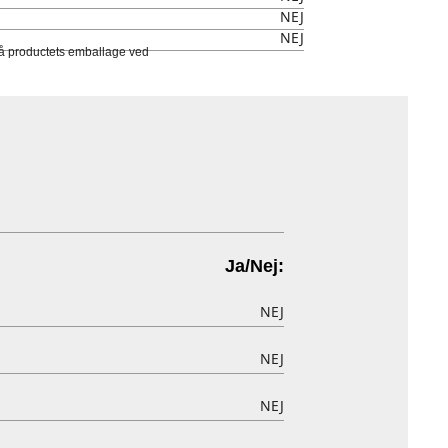
NEJ
NEJ
 på productets emballage ved
Ja/Nej:
NEJ
NEJ
NEJ