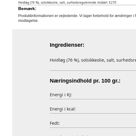
Hvidløg (76 %), solsikkeolie, salt, surhedsregulerende middel: E270
Bemærk:
Produktinformationen er vejledende. Vi tager forbehold for ændringer i 
modtagelse.
Ingredienser:
Hvidløg (76 %), solsikkeolie, salt, surhed
Næringsindhold pr. 100 gr.:
Energi i KJ:
Energi i kcal:
Fedt: