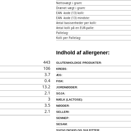
Nettovægt i gram:
Drænet vægt i gram:
EAN -kode (13) kolli:
EAN -kode (13) mindste:
Antal basisenheder per kolli:
Antal kolli på en EUR-palle:
Pallelag:
Kolli per Pallelag:
Indhold af allergener:
443
GLUTENHOLDIGE PRODUKTER:
106
KREBS:
3.7
ÆG:
0.4
FISK:
13.2
JORDNØDDER:
2.1
SOJA:
3
MÆLK (LACTOSE):
3.5
NØDDER:
2.1
SELLERI:
SENNEP:
SESAM:
SVOVLDIOXID OG SULFITTER: