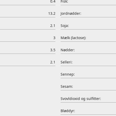
0.4
Fisk:
13.2
Jordnødder:
2.1
Soja:
3
Mælk (lactose):
3.5
Nødder:
2.1
Selleri:
Sennep:
Sesam:
Svovldioxid og sulfitter:
Bløddyr: