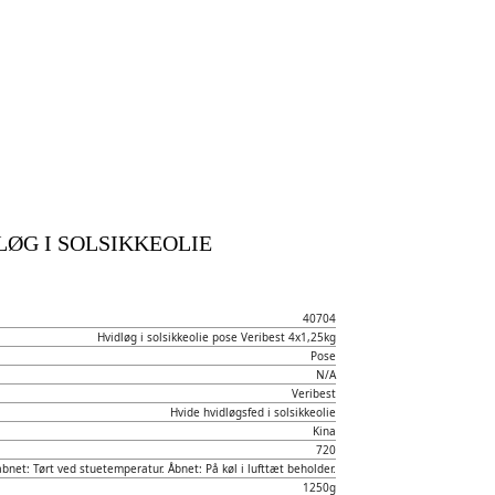
LØG I SOLSIKKEOLIE
40704
Hvidløg i solsikkeolie pose Veribest 4x1,25kg
Pose
N/A
Veribest
Hvide hvidløgsfed i solsikkeolie
Kina
720
bnet: Tørt ved stuetemperatur. Åbnet: På køl i lufttæt beholder.
1250g