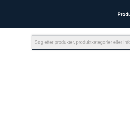
Produ
×