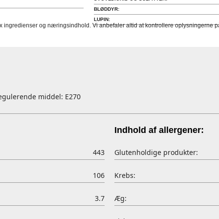
BLØDDYR:
LUPIN:
fx ingredienser og næringsindhold. Vi anbefaler altid at kontrollere oplysningerne
sregulerende middel: E270
Indhold af allergener:
443
Glutenholdige produkter:
106
Krebs:
3.7
Æg: