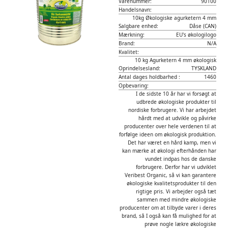
Varenummer:
90100
Handelsnavn:
10kg Økologiske agurketern 4 mm
Salgbare enhed:
Dåse (CAN)
Mærkning:
EU's økologilogo
Brand:
N/A
Kvalitet:
10 kg Agurketern 4 mm økologisk
Oprindelsesland:
TYSKLAND
Antal dages holdbarhed :
1460
Opbevaring:
I de sidste 10 år har vi forsøgt at
udbrede økologiske produkter til
nordiske forbrugere. Vi har arbejdet
hårdt med at udvikle og påvirke
producenter over hele verdenen til at
forfølge ideen om økologisk produktion.
Det har været en hård kamp, men vi
kan mærke at økologi efterhånden har
vundet indpas hos de danske
forbrugere. Derfor har vi udviklet
Veribest Organic, så vi kan garantere
økologiske kvalitetsprodukter til den
rigtige pris. Vi arbejder også tæt
sammen med mindre økologiske
producenter om at tilbyde varer i deres
brand, så I også kan få mulighed for at
prøve nogle lækre økologiske