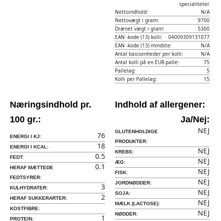
specialiteter.
Nettoindhold:
N/A
Nettovægt i gram:
9700
Drænet vægt i gram:
5300
EAN -kode (13) kolli:
04009309131077
EAN -kode (13) mindste:
N/A
Antal basisenheder per kolli:
N/A
Antal kolli på en EUR-palle:
75
Pallelag:
5
Kolli per Pallelag:
15
Næringsindhold pr.
Indhold af allergener:
100 gr.:
Ja/Nej:
NEJ
GLUTENHOLDIGE
76
ENERGI I KJ:
PRODUKTER:
18
ENERGI I KCAL:
NEJ
KREBS:
0.5
FEDT:
NEJ
ÆG:
0.1
HERAF MÆTTEDE
NEJ
FISK:
FEDTSYRER:
NEJ
JORDNØDDER:
3
KULHYDRATER:
NEJ
SOJA:
2
HERAF SUKKERARTER:
NEJ
MÆLK (LACTOSE):
KOSTFIBRE:
NEJ
NØDDER:
1
PROTEIN: