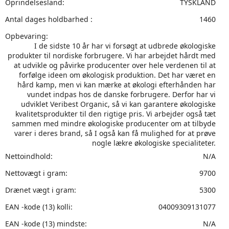
Oprindelsesland:
TYSKLAND
Antal dages holdbarhed :
1460
Opbevaring:
I de sidste 10 år har vi forsøgt at udbrede økologiske
produkter til nordiske forbrugere. Vi har arbejdet hårdt med
at udvikle og påvirke producenter over hele verdenen til at
forfølge ideen om økologisk produktion. Det har været en
hård kamp, men vi kan mærke at økologi efterhånden har
vundet indpas hos de danske forbrugere. Derfor har vi
udviklet Veribest Organic, så vi kan garantere økologiske
kvalitetsprodukter til den rigtige pris. Vi arbejder også tæt
sammen med mindre økologiske producenter om at tilbyde
varer i deres brand, så I også kan få mulighed for at prøve
nogle lækre økologiske specialiteter.
Nettoindhold:
N/A
Nettovægt i gram:
9700
Drænet vægt i gram:
5300
EAN -kode (13) kolli:
04009309131077
EAN -kode (13) mindste:
N/A