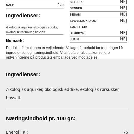
NEJ
SELLERI:
1.5
SALT:
NEJ
SENNEP:
NEJ
Ingredienser:
SESAM:
NEJ
SVOVLDIOXID OG
Ækologisk agurker, økologisk eddike,
SULFITTER:
NEJ
økologisk rørsukker, havsalt
BLØDDYR:
NEJ
LUPIN:
Bemærk:
Produktinformationen er vejledende. Vi tager forbehold for ændringer i fx
ingredienser og næringsindhold. Vi anbefaler altid at kontrollere
oplysningerne på productets emballage ved modtagelse.
Ingredienser:
Ækologisk agurker, økologisk eddike, økologisk rørsukker,
havsalt
Næringsindhold pr. 100 gr.:
Energi i KJ:
76